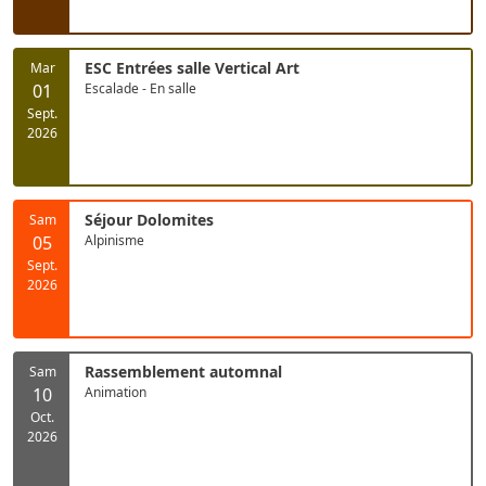
ESC Entrées salle Vertical Art
Mar
01
Escalade - En salle
Sept.
2026
Séjour Dolomites
Sam
05
Alpinisme
Sept.
2026
Rassemblement automnal
Sam
10
Animation
Oct.
2026