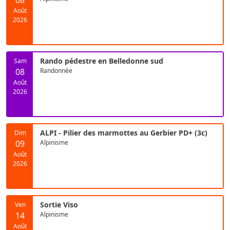
08
Août
2026
Rando pédestre en Belledonne sud
Sam
08
Randonnée
Août
2026
ALPI - Pilier des marmottes au Gerbier PD+ (3c)
Dim
09
Alpinisme
Août
2026
Sortie Viso
Ven
14
Alpinisme
Août