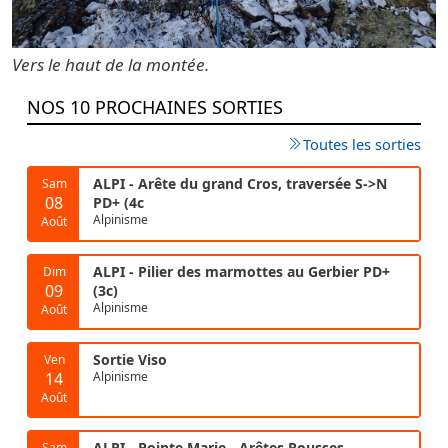
Vers le haut de la montée.
NOS 10 PROCHAINES SORTIES
Toutes les sorties
ALPI - Arête du grand Cros, traversée S->N
Sam
08
PD+ (4c
Alpinisme
Août
ALPI - Pilier des marmottes au Gerbier PD+
Dim
09
(3c)
Alpinisme
Août
Sortie Viso
Ven
14
Alpinisme
Août
ALPI - Pointe Marie - Arêtes Rousses
Sam