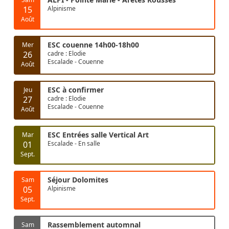
15
Alpinisme
Août
ESC couenne 14h00-18h00
Mer
26
cadre : Elodie
Escalade - Couenne
Août
ESC à confirmer
Jeu
27
cadre : Elodie
Escalade - Couenne
Août
ESC Entrées salle Vertical Art
Mar
01
Escalade - En salle
Sept.
Séjour Dolomites
Sam
05
Alpinisme
Sept.
Rassemblement automnal
Sam