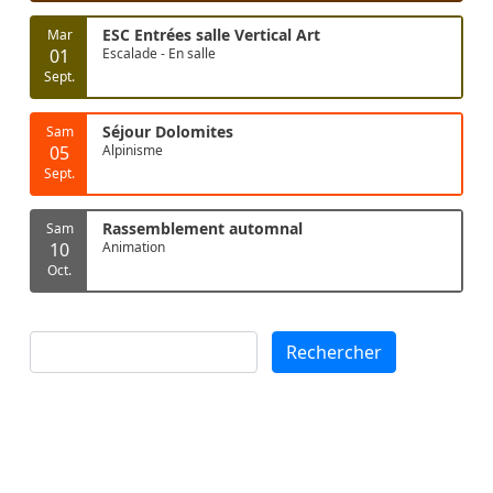
ESC Entrées salle Vertical Art
Mar
01
Escalade - En salle
Sept.
Séjour Dolomites
Sam
05
Alpinisme
Sept.
Rassemblement automnal
Sam
10
Animation
Oct.
Rechercher
Rechercher