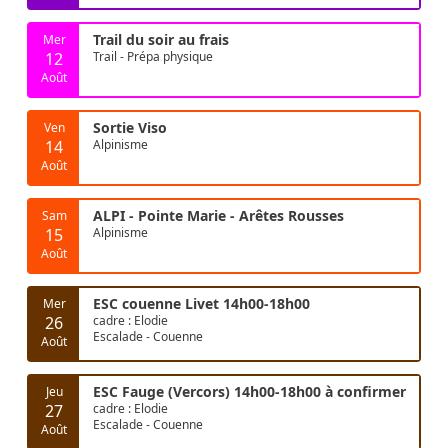
Trail du soir au frais
Mer
12
Trail - Prépa physique
Août
Sortie Viso
Ven
14
Alpinisme
Août
ALPI - Pointe Marie - Arêtes Rousses
Sam
15
Alpinisme
Août
ESC couenne Livet 14h00-18h00
Mer
26
cadre : Elodie
Escalade - Couenne
Août
ESC Fauge (Vercors) 14h00-18h00 à confirmer
Jeu
27
cadre : Elodie
Escalade - Couenne
Août