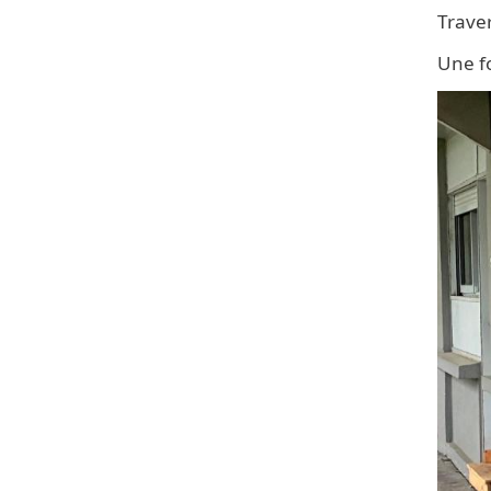
Traver
Une fo