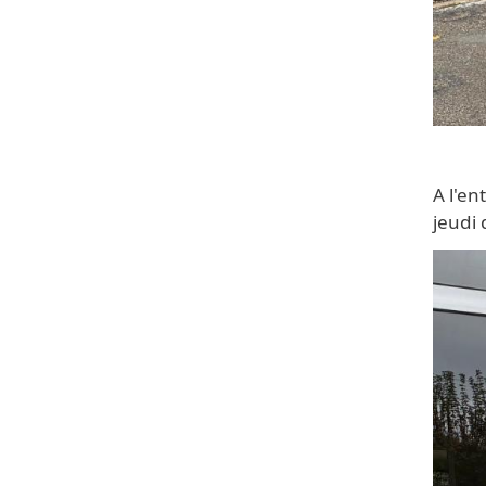
A l'en
jeudi 