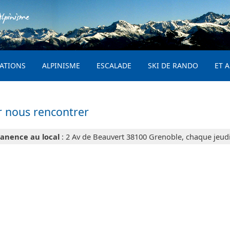
Aller au contenu principal
lpinisme
PRINCIPAL
ATIONS
ALPINISME
ESCALADE
SKI DE RANDO
ET A
r nous rencontrer
anence au local
: 2 Av de Beauvert 38100 Grenoble, chaque jeud