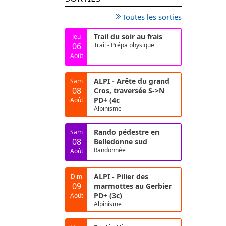
Toutes les sorties
Trail du soir au frais
Jeu
06
Trail - Prépa physique
Août
ALPI - Arête du grand
Sam
08
Cros, traversée S->N
PD+ (4c
Août
Alpinisme
Rando pédestre en
Sam
08
Belledonne sud
Randonnée
Août
ALPI - Pilier des
Dim
09
marmottes au Gerbier
PD+ (3c)
Août
Alpinisme