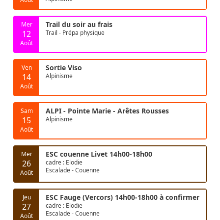
Trail du soir au frais
Mer
12
Trail - Prépa physique
Août
Sortie Viso
Ven
14
Alpinisme
Août
ALPI - Pointe Marie - Arêtes Rousses
Sam
15
Alpinisme
Août
ESC couenne Livet 14h00-18h00
Mer
26
cadre : Elodie
Escalade - Couenne
Août
ESC Fauge (Vercors) 14h00-18h00 à confirmer
Jeu
27
cadre : Elodie
Escalade - Couenne
Août