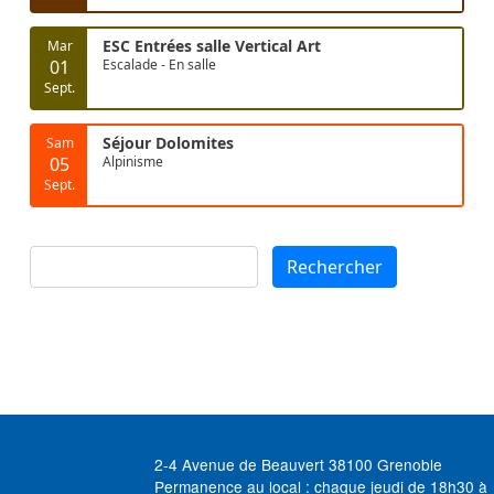
ESC Entrées salle Vertical Art
Mar
01
Escalade - En salle
Sept.
Séjour Dolomites
Sam
05
Alpinisme
Sept.
Rechercher
Rechercher
2-4 Avenue de Beauvert 38100 Grenoble
Permanence au local : chaque jeudi de 18h30 à