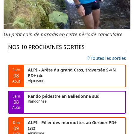
Un petit coin de paradis en cette période caniculaire
NOS 10 PROCHAINES SORTIES
Toutes les sorties
ALPI - Arête du grand Cros, traversée S->N
Sam
08
PD+ (4c
Alpinisme
Août
Rando pédestre en Belledonne sud
Sam
08
Randonnée
Août
ALPI - Pilier des marmottes au Gerbier PD+
Dim
09
(3c)
Alpinisme
Août