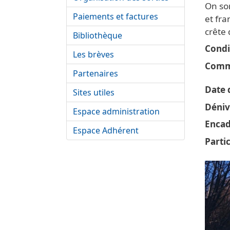
On sor
Paiements et factures
et fra
crête 
Bibliothèque
Condi
Les brèves
Comm
Partenaires
Date d
Sites utiles
Déniv
Espace administration
Encad
Espace Adhérent
Parti