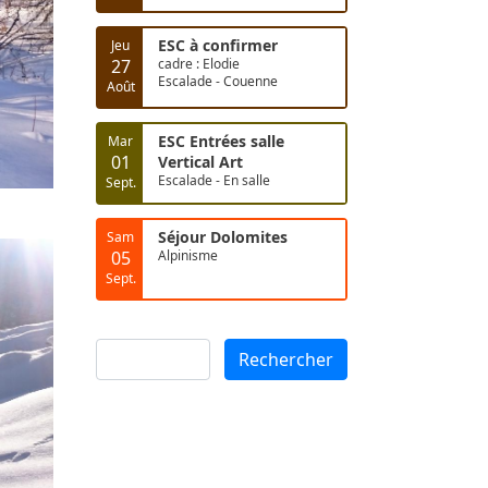
ESC à confirmer
Jeu
27
cadre : Elodie
Escalade - Couenne
Août
ESC Entrées salle
Mar
01
Vertical Art
Escalade - En salle
Sept.
Séjour Dolomites
Sam
05
Alpinisme
Sept.
Rechercher
Rechercher