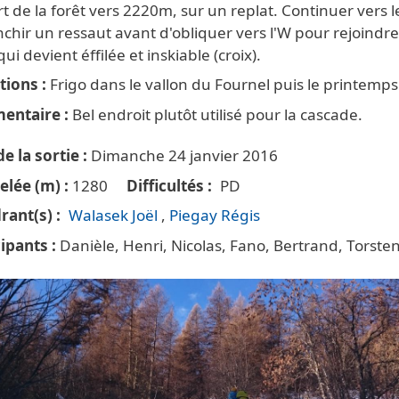
t de la forêt vers 2220m, sur un replat. Continuer vers 
nchir un ressaut avant d'obliquer vers l'W pour rejoindre
qui devient éffilée et inskiable (croix).
tions
Frigo dans le vallon du Fournel puis le printemps
entaire
Bel endroit plutôt utilisé pour la cascade.
e la sortie
Dimanche 24 janvier 2016
elée (m)
1280
Difficultés
PD
rant(s)
Walasek Joël
Piegay Régis
cipants
Danièle, Henri, Nicolas, Fano, Bertrand, Torsten,