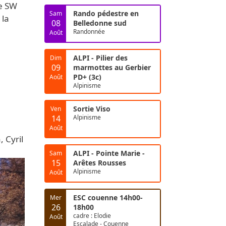
le SW
Rando pédestre en
Sam
 la
08
Belledonne sud
Randonnée
Août
ALPI - Pilier des
Dim
09
marmottes au Gerbier
PD+ (3c)
Août
Alpinisme
Sortie Viso
Ven
14
Alpinisme
Août
 Cyril
ALPI - Pointe Marie -
Sam
15
Arêtes Rousses
Alpinisme
Août
ESC couenne 14h00-
Mer
26
18h00
cadre : Elodie
Août
Escalade - Couenne