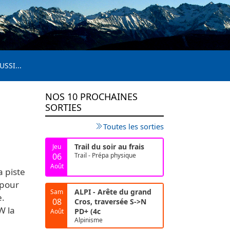
USSI...
NOS 10 PROCHAINES
SORTIES
Toutes les sorties
Trail du soir au frais
Jeu
06
Trail - Prépa physique
Août
a piste
 pour
ALPI - Arête du grand
Sam
e.
08
Cros, traversée S->N
W la
PD+ (4c
Août
Alpinisme