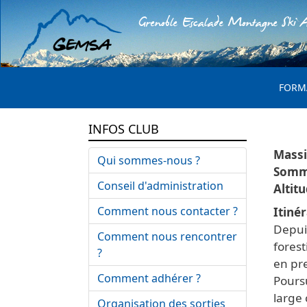
Grenoble Escalade Montagne Ski A
MENU 
FORM
INFOS CLUB
Qui sommes-nous ?
Conseil d'administration
Comment nous contacter ?
Itinér
Depuis
Comment nous rencontrer
forest
?
en pre
Comment adhérer ?
Pours
large
Organisation des sorties