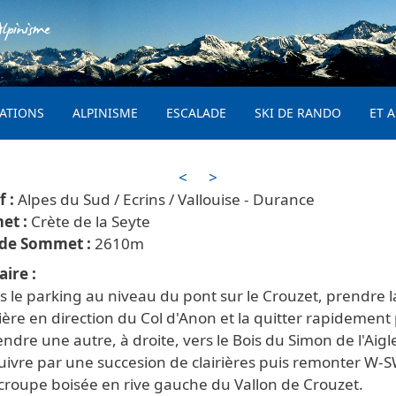
Aller au contenu principal
lpinisme
PRINCIPAL
ATIONS
ALPINISME
ESCALADE
SKI DE RANDO
ET A
<
>
Alpes du Sud / Ecrins / Vallouise - Durance
Crète de la Seyte
2610
aire
 le parking au niveau du pont sur le Crouzet, prendre l
ière en direction du Col d'Anon et la quitter rapidement
ndre une autre, à droite, vers le Bois du Simon de l'Aigl
uivre par une succesion de clairières puis remonter W-S
 croupe boisée en rive gauche du Vallon de Crouzet.