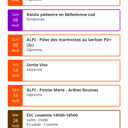
Août
Rando pédestre en Belledonne sud
Sam
08
Randonnée
Août
ALPI - Pilier des marmottes au Gerbier PD+
Dim
09
(3c)
Alpinisme
Août
Sortie Viso
Ven
14
Alpinisme
Août
ALPI - Pointe Marie - Arêtes Rousses
Sam
15
Alpinisme
Août
ESC couenne 14h00-18h00
Mer
26
cadre : Elodie
Escalade - Couenne
Août