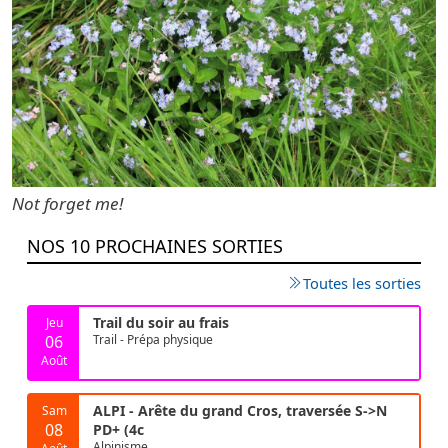
Not forget me!
NOS 10 PROCHAINES SORTIES
Toutes les sorties
Trail du soir au frais
Jeu
06
Trail - Prépa physique
Août
ALPI - Arête du grand Cros, traversée S->N
Sam
08
PD+ (4c
Alpinisme