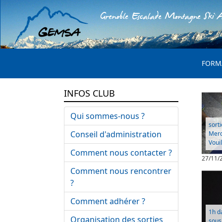
Grenoble Escalade Montagne Ski A
MENU 
FORM
INFOS CLUB
Qui sommes-nous ?
sort
Conseil d'administration
Merc
Voui
Comment nous contacter ?
27/11/
Comment nous rencontrer
?
Comment adhérer ?
1h d
Organisation des sorties
sous