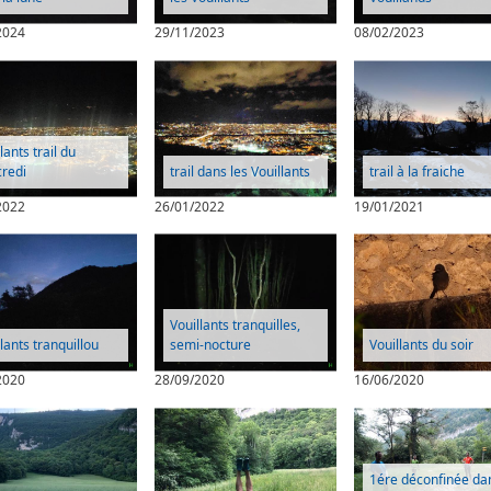
2024
29/11/2023
08/02/2023
lants trail du
redi
trail dans les Vouillants
trail à la fraiche
2022
26/01/2022
19/01/2021
Vouillants tranquilles,
lants tranquillou
semi-nocture
Vouillants du soir
2020
28/09/2020
16/06/2020
1ére déconfinée da