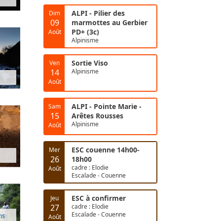
ALPI - Pilier des
Dim
09
marmottes au Gerbier
PD+ (3c)
Août
Alpinisme
Sortie Viso
Ven
14
Alpinisme
Août
ALPI - Pointe Marie -
Sam
15
Arêtes Rousses
Alpinisme
Août
ESC couenne 14h00-
Mer
26
18h00
cadre : Elodie
Août
Escalade - Couenne
ESC à confirmer
Jeu
27
cadre : Elodie
Escalade - Couenne
ns
Août