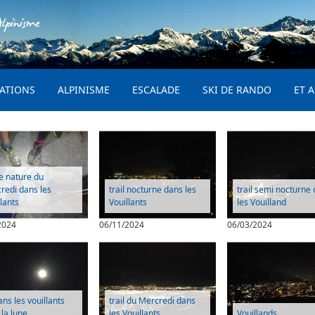
Aller au contenu principal
lpinisme
PRINCIPAL
ATIONS
ALPINISME
ESCALADE
SKI DE RANDO
ET A
ie nature du
redi dans les
trail nocturne dans les
trail semi nocturne
llants
Vouillants
les Vouilland
2024
06/11/2024
06/03/2024
ans les vouillants
trail du Mercredi dans
 la lune
les Vouillants
Vouillands