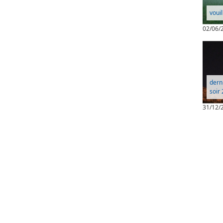
vouil
02/06/
dern
soir
31/12/