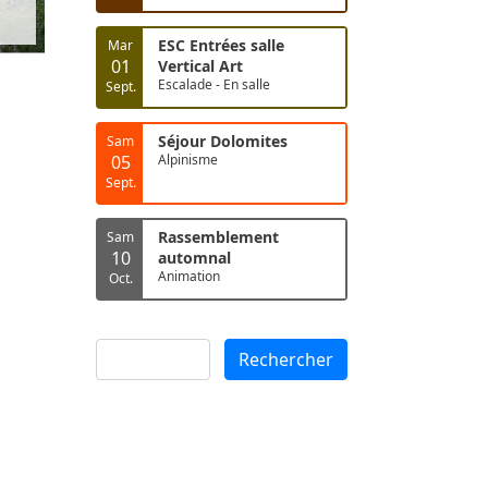
ESC Entrées salle
Mar
01
Vertical Art
Escalade - En salle
Sept.
Séjour Dolomites
Sam
05
Alpinisme
Sept.
Rassemblement
Sam
10
automnal
Animation
Oct.
Rechercher
Rechercher