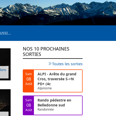
USSI...
NOS 10 PROCHAINES
SORTIES
Toutes les sorties
 dans
ALPI - Arête du grand
Sam
08
Cros, traversée S->N
PD+ (4c
Août
Alpinisme
Rando pédestre en
Sam
08
Belledonne sud
Randonnée
Août