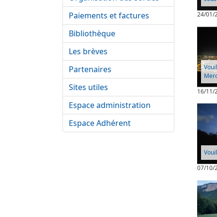
Paiements et factures
24/01/
Bibliothèque
Les brèves
Vouil
Partenaires
Merc
Sites utiles
16/11/
Espace administration
Espace Adhérent
Vouil
07/10/