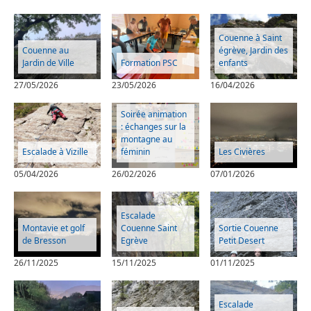
Couenne à Saint
Couenne au
égrève, Jardin des
Jardin de Ville
Formation PSC
enfants
27/05/2026
23/05/2026
16/04/2026
Soirée animation
: échanges sur la
montagne au
Escalade à Vizille
féminin
Les Civières
05/04/2026
26/02/2026
07/01/2026
Escalade
Montavie et golf
Couenne Saint
Sortie Couenne
de Bresson
Egrève
Petit Desert
26/11/2025
15/11/2025
01/11/2025
Escalade