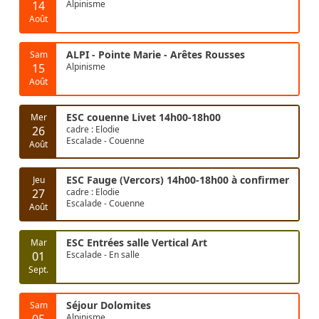
14
Alpinisme
Août
ALPI - Pointe Marie - Arêtes Rousses
Sam
15
Alpinisme
Août
ESC couenne Livet 14h00-18h00
Mer
26
cadre : Elodie
Escalade - Couenne
Août
ESC Fauge (Vercors) 14h00-18h00 à confirmer
Jeu
27
cadre : Elodie
Escalade - Couenne
Août
ESC Entrées salle Vertical Art
Mar
01
Escalade - En salle
Sept.
Séjour Dolomites
Sam
05
Alpinisme