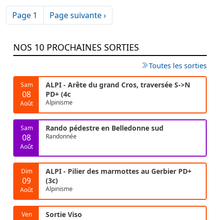
Pagination
Page suivante
Page 1
Page suivante ›
NOS 10 PROCHAINES SORTIES
Toutes les sorties
ALPI - Arête du grand Cros, traversée S->N
Sam
08
PD+ (4c
Alpinisme
Août
Rando pédestre en Belledonne sud
Sam
08
Randonnée
Août
ALPI - Pilier des marmottes au Gerbier PD+
Dim
09
(3c)
Alpinisme
Août
Sortie Viso
Ven