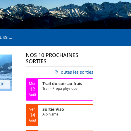
USSI...
NOS 10 PROCHAINES
SORTIES
Toutes les sorties
Trail du soir au frais
Mer
Lu
12
Trail - Prépa physique
Août
Sortie Viso
Ven
14
Alpinisme
Août