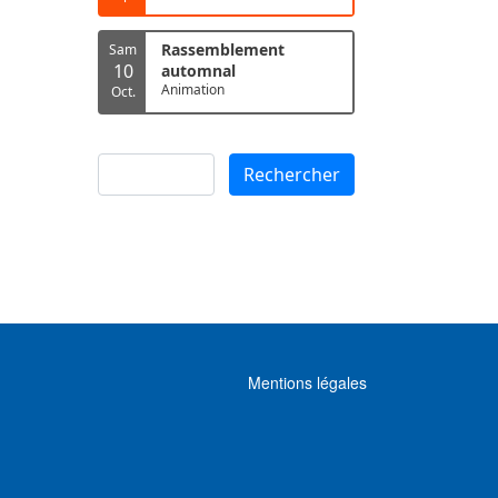
Rassemblement
Sam
10
automnal
Animation
Oct.
Rechercher
Rechercher
MENU FOOTER
Mentions légales