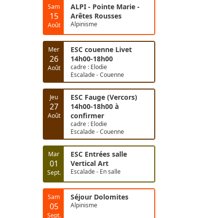
ALPI - Pointe Marie -
Sam
15
Arêtes Rousses
Alpinisme
Août
ESC couenne Livet
Mer
26
14h00-18h00
cadre : Elodie
Août
Escalade - Couenne
ESC Fauge (Vercors)
Jeu
27
14h00-18h00 à
confirmer
Août
cadre : Elodie
Escalade - Couenne
ESC Entrées salle
Mar
01
Vertical Art
Escalade - En salle
Sept.
Séjour Dolomites
Sam
05
Alpinisme
Sept.