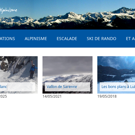
Aller au contenu principal
lpinisme
PRINCIPAL
ATIONS
ALPINISME
ESCALADE
SKI DE RANDO
ET A
Blanc
Vallon de Sarenne
Les bons plans à Lu
2025
14/05/2021
19/05/2018