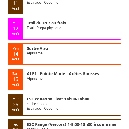
11
Escalade - Couenne
Août
Trail du soir au frais
Mer
12
Trail - Prépa physique
Août
Sortie Viso
Ven
14
Alpinisme
Août
ALPI - Pointe Marie - Arêtes Rousses
Sam
15
Alpinisme
Août
ESC couenne Livet 14h00-18h00
Mer
26
cadre : Elodie
Escalade - Couenne
Août
ESC Fauge (Vercors) 14h00-18h00 à confirmer
Jeu