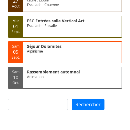
27
cadre : Elodie
Escalade - Couenne
Août
ESC Entrées salle Vertical Art
Mar
01
Escalade - En salle
Sept.
Séjour Dolomites
Sam
05
Alpinisme
Sept.
Rassemblement automnal
Sam
10
Animation
Oct.
Rechercher
Rechercher