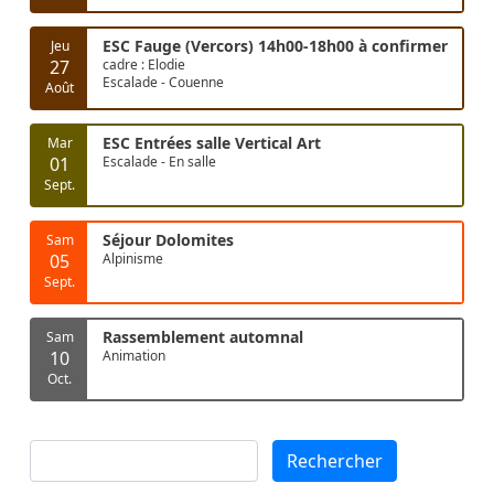
ESC Fauge (Vercors) 14h00-18h00 à confirmer
Jeu
27
cadre : Elodie
Escalade - Couenne
Août
ESC Entrées salle Vertical Art
Mar
01
Escalade - En salle
Sept.
Séjour Dolomites
Sam
05
Alpinisme
Sept.
Rassemblement automnal
Sam
10
Animation
Oct.
Rechercher
Rechercher