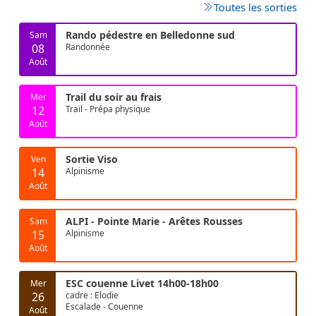
Toutes les sorties
Rando pédestre en Belledonne sud
Sam
08
Randonnée
Août
Trail du soir au frais
Mer
12
Trail - Prépa physique
Août
Sortie Viso
Ven
14
Alpinisme
Août
ALPI - Pointe Marie - Arêtes Rousses
Sam
15
Alpinisme
Août
ESC couenne Livet 14h00-18h00
Mer
26
cadre : Elodie
Escalade - Couenne
Août