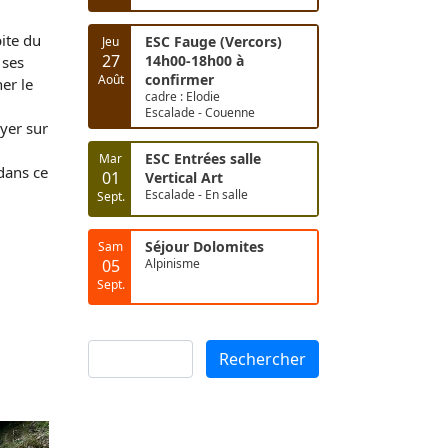
pite du
ESC Fauge (Vercors)
Jeu
27
14h00-18h00 à
 ses
confirmer
Août
her le
cadre : Elodie
Escalade - Couenne
yer sur
ESC Entrées salle
Mar
 dans ce
01
Vertical Art
Escalade - En salle
Sept.
Séjour Dolomites
Sam
05
Alpinisme
Sept.
Rechercher
Rechercher