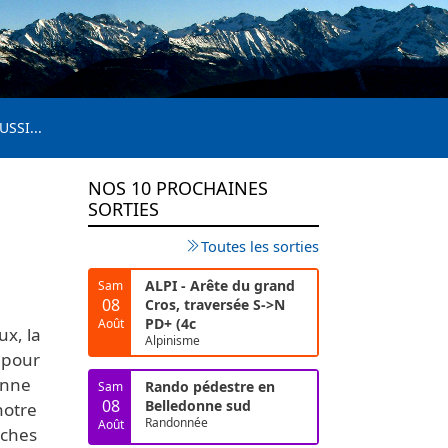
USSI...
NOS 10 PROCHAINES
SORTIES
Toutes les sorties
ALPI - Arête du grand
Sam
08
Cros, traversée S->N
PD+ (4c
Août
x, la
Alpinisme
 pour
onne
Rando pédestre en
Sam
08
Belledonne sud
notre
Randonnée
Août
uches