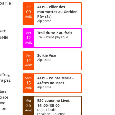
par le
ALPI - Pilier des
Dim
09
marmottes au Gerbier
PD+ (3c)
Août
Alpinisme
vec
Trail du soir au frais
Mer
elle
12
Trail - Prépa physique
Août
Sortie Viso
Ven
!
14
Alpinisme
Août
ffray,
ALPI - Pointe Marie -
Sam
ra pas.
15
Arêtes Rousses
Alpinisme
Août
 bien
trace
ESC couenne Livet
Mer
une
26
14h00-18h00
 non
cadre : Elodie
Août
Escalade - Couenne