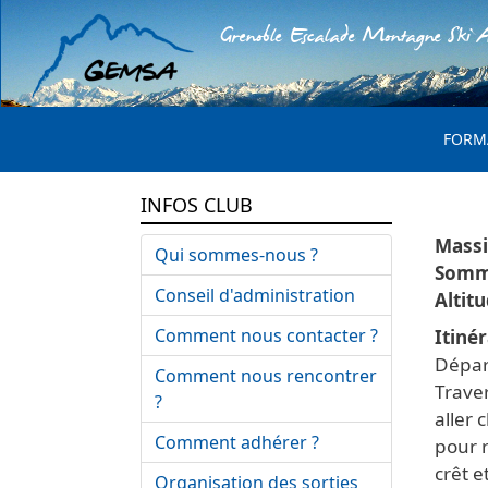
Grenoble Escalade Montagne Ski A
MENU 
FORM
INFOS CLUB
Qui sommes-nous ?
Conseil d'administration
Comment nous contacter ?
Itinér
Dépar
Comment nous rencontrer
Traver
?
aller 
Comment adhérer ?
pour r
crêt e
Organisation des sorties