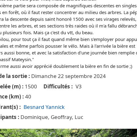
xième partie sera composée de magnifiques descentes en singles
 en forêt, où il faut rester concentrer au milieu des arbres. La pé
ra la descente depuis saint honoré 1500 avec ses virages relevés,
ntre les arbres, et ses sections très raides où il m'a fallu débranc
 plusieurs fois. Mais ça c'est du vtt, du beau.
oilou, pour tout ça il faut quand même bien s'employer pour appu
ales et même parfois pousser le vélo. Mais à l'arrivée la bière est
s aussi bonne, et avec la satisfaction d'une journée bien remplie
assif Mateysin."
irme aussi avoir apprécié doublement la bière en fin de sortie ;)
e la sortie
Dimanche 22 septembre 2024
elée (m)
1500
Difficultés
V3
nce (km)
40
rant(s)
Besnard Yannick
cipants
Dominique, Geoffray, Luc