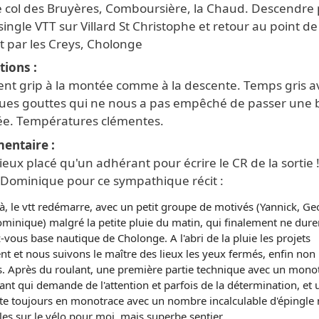
le col des Bruyères, Comboursière, la Chaud. Descendre 
ingle VTT sur Villard St Christophe et retour au point de
t par les Creys, Cholonge
tions
lent grip à la montée comme à la descente. Temps gris a
ues gouttes qui ne nous a pas empêché de passer une b
ée. Températures clémentes.
entaire
eux placé qu'un adhérant pour écrire le CR de la sortie 
 Dominique pour ce sympathique récit :
là, le vtt redémarre, avec un petit groupe de motivés (Yannick, Geo
minique) malgré la petite pluie du matin, qui finalement ne dure
vous base nautique de Cholonge. A l'abri de la pluie les projets
t et nous suivons le maître des lieux les yeux fermés, enfin non
s. Après du roulant, une première partie technique avec un mono
nt qui demande de l'attention et parfois de la détermination, et 
te toujours en monotrace avec un nombre incalculable d'épingle
es sur le vélo pour moi, mais superbe sentier.