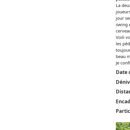
La deu
joueurs
jour se
swing e
cerveau
Voili v
les péd
toujour
beau m
Je conf
Date d
Déniv
Dista
Encad
Parti