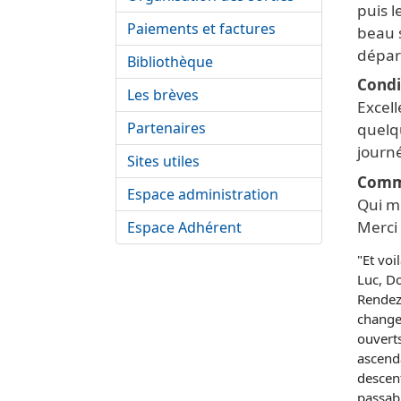
puis 
Paiements et factures
beau s
dépar
Bibliothèque
Condi
Les brèves
Excel
Partenaires
quelq
journ
Sites utiles
Comm
Espace administration
Qui mi
Merci
Espace Adhérent
"Et voi
Luc, Do
Rendez-
changen
ouvert
ascenda
descen
passabl