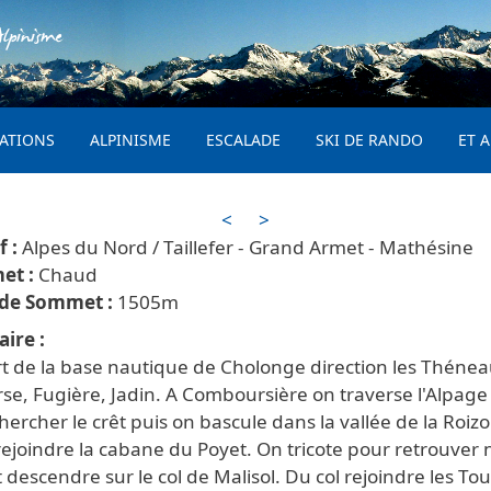
Aller au contenu principal
lpinisme
PRINCIPAL
ATIONS
ALPINISME
ESCALADE
SKI DE RANDO
ET A
<
>
Alpes du Nord / Taillefer - Grand Armet - Mathésine
Chaud
1505
aire
t de la base nautique de Cholonge direction les Théneau
se, Fugière, Jadin. A Comboursière on traverse l'Alpage
chercher le crêt puis on bascule dans la vallée de la Roiz
ejoindre la cabane du Poyet. On tricote pour retrouver 
t descendre sur le col de Malisol. Du col rejoindre les To