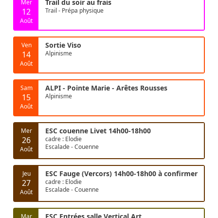
Trail du soir au frais
Mer
12
Trail - Prépa physique
Août
Sortie Viso
Ven
14
Alpinisme
Août
ALPI - Pointe Marie - Arêtes Rousses
Sam
15
Alpinisme
Août
ESC couenne Livet 14h00-18h00
Mer
26
cadre : Elodie
Escalade - Couenne
Août
ESC Fauge (Vercors) 14h00-18h00 à confirmer
Jeu
27
cadre : Elodie
Escalade - Couenne
Août
ESC Entrées salle Vertical Art
Mar