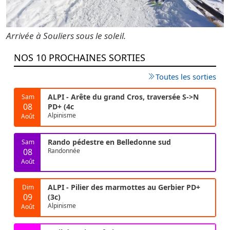
Arrivée à Souliers sous le soleil.
NOS 10 PROCHAINES SORTIES
Toutes les sorties
ALPI - Arête du grand Cros, traversée S->N
Sam
08
PD+ (4c
Alpinisme
Août
Rando pédestre en Belledonne sud
Sam
08
Randonnée
Août
ALPI - Pilier des marmottes au Gerbier PD+
Dim
09
(3c)
Alpinisme
Août