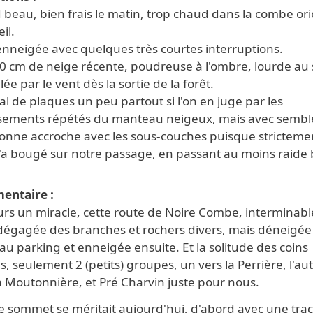
 beau, bien frais le matin, trop chaud dans la combe or
il.
enneigée avec quelques très courtes interruptions.
0 cm de neige récente, poudreuse à l'ombre, lourde au s
llée par le vent dès la sortie de la forêt.
l de plaques un peu partout si l'on en juge par les
ssements répétés du manteau neigeux, mais avec semble-
onne accroche avec les sous-couches puisque stricteme
n'a bougé sur notre passage, en passant au moins raide 
entaire
rs un miracle, cette route de Noire Combe, interminabl
 dégagée des branches et rochers divers, mais déneigée
au parking et enneigée ensuite. Et la solitude des coins
, seulement 2 (petits) groupes, un vers la Perrière, l'au
a Moutonnière, et Pré Charvin juste pour nous.
le sommet se méritait aujourd'hui, d'abord avec une tra