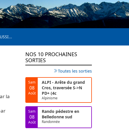
USSI...
NOS 10 PROCHAINES
SORTIES
Toutes les sorties
ALPI - Arête du grand
Sam
08
Cros, traversée S->N
PD+ (4c
Août
ar la
Alpinisme
par
Rando pédestre en
Sam
08
Belledonne sud
Randonnée
Août