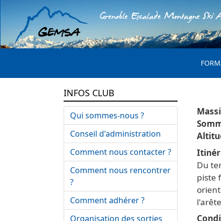
Grenoble Escalade Montagne Ski A
MENU 
FORM
INFOS CLUB
Qui sommes-nous ?
Conseil d'administration
Comment nous contacter ?
Itinér
Du te
Comment nous rencontrer
piste 
?
orient
Comment adhérer ?
l'arê
Condi
Organisation des sorties