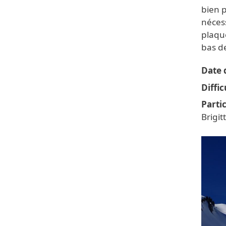
bien p
nécess
plaqu
bas de
Date d
Diffic
Parti
Brigit