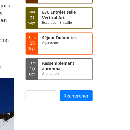
qui a
ne
ESC Entrées salle
Mar
01
Vertical Art
 en
Escalade - En salle
Sept.
Séjour Dolomites
Sam
1200
05
Alpinisme
Sept.
Rassemblement
Sam
e
10
automnal
Animation
Oct.
Rechercher
Rechercher