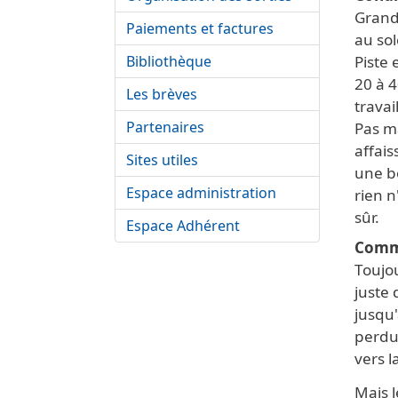
Grand
Paiements et factures
au sole
Bibliothèque
Piste 
20 à 4
Les brèves
travai
Partenaires
Pas ma
affai
Sites utiles
une b
Espace administration
rien 
sûr.
Espace Adhérent
Comm
Toujou
juste
jusqu'
perdus
vers l
Mais 