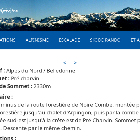
Aller au contenu principal
lpinisme
PRINCIPAL
ATIONS
ALPINISME
ESCALADE
SKI DE RANDO
ET A
<
>
Alpes du Nord / Belledonne
Pré charvin
2330
aire
rminus de la route forestière de Noire Combe, montée p
forestière jusqu'au chalet d'Arpingon, puis par la combe
ée sud-est jusqu'à la crête est de Pré Charvin. Sommet 
te. Descente par le même chemin.
tions