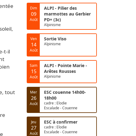
ientée
ALPI - Pilier des
Dim
09
marmottes au Gerbier
PD+ (3c)
Août
Alpinisme
oleil,
Sortie Viso
Ven
14
Alpinisme
Août
t-il
nt
ALPI - Pointe Marie -
Sam
bien
15
Arêtes Rousses
Alpinisme
Août
e, tout
ESC couenne 14h00-
Mer
26
18h00
cadre : Elodie
Août
Escalade - Couenne
tre
ESC à confirmer
Jeu
27
cadre : Elodie
Escalade - Couenne
ce
Août