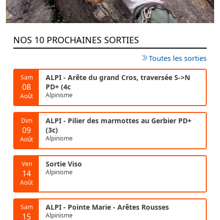
NOS 10 PROCHAINES SORTIES
Toutes les sorties
ALPI - Arête du grand Cros, traversée S->N
Sam
08
PD+ (4c
Alpinisme
Août
ALPI - Pilier des marmottes au Gerbier PD+
Dim
09
(3c)
Alpinisme
Août
Sortie Viso
Ven
14
Alpinisme
Août
ALPI - Pointe Marie - Arêtes Rousses
Sam
15
Alpinisme