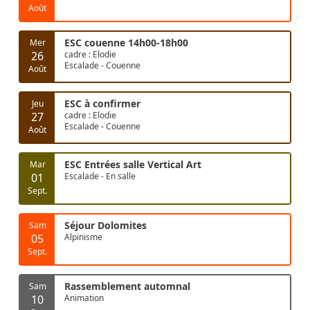
Août
ESC couenne 14h00-18h00
Mer
26
cadre : Elodie
Escalade - Couenne
Août
ESC à confirmer
Jeu
27
cadre : Elodie
Escalade - Couenne
Août
ESC Entrées salle Vertical Art
Mar
01
Escalade - En salle
Sept.
Séjour Dolomites
Sam
05
Alpinisme
Sept.
Rassemblement automnal
Sam
10
Animation