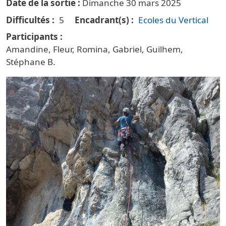
Date de la sortie
Dimanche 30 mars 2025
Difficultés
5
Encadrant(s)
Ecoles du Vertical
Participants
Amandine, Fleur, Romina, Gabriel, Guilhem,
Stéphane B.