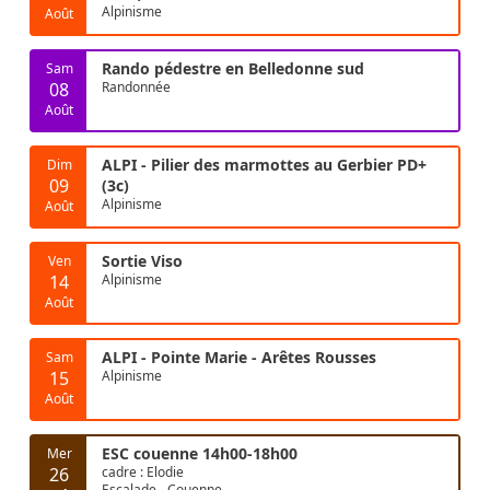
Alpinisme
Août
Rando pédestre en Belledonne sud
Sam
08
Randonnée
Août
ALPI - Pilier des marmottes au Gerbier PD+
Dim
09
(3c)
Alpinisme
Août
Sortie Viso
Ven
14
Alpinisme
Août
ALPI - Pointe Marie - Arêtes Rousses
Sam
15
Alpinisme
Août
ESC couenne 14h00-18h00
Mer
26
cadre : Elodie
Escalade - Couenne