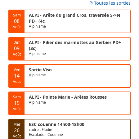
Toutes les sorties
ALPI - Arête du grand Cros, traversée S->N
Sam
08
PD+ (4c
Alpinisme
Août
ALPI - Pilier des marmottes au Gerbier PD+
Dim
09
(3c)
Alpinisme
Août
Sortie Viso
Ven
14
Alpinisme
Août
ALPI - Pointe Marie - Arêtes Rousses
Sam
15
Alpinisme
Août
ESC couenne 14h00-18h00
Mer
26
cadre : Elodie
Escalade - Couenne
Août