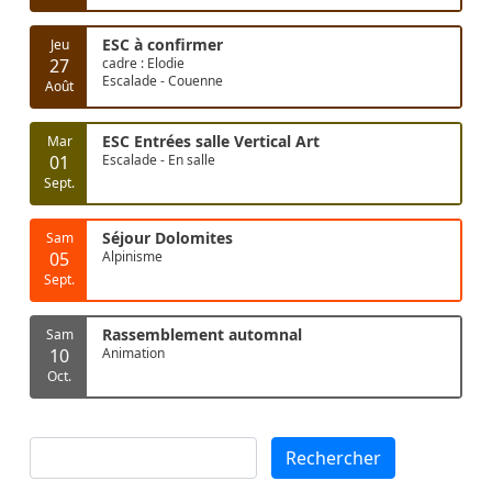
ESC à confirmer
Jeu
27
cadre : Elodie
Escalade - Couenne
Août
ESC Entrées salle Vertical Art
Mar
01
Escalade - En salle
Sept.
Séjour Dolomites
Sam
05
Alpinisme
Sept.
Rassemblement automnal
Sam
10
Animation
Oct.
Rechercher
Rechercher