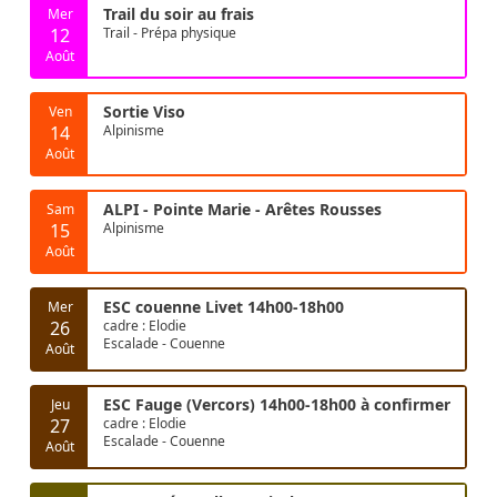
Trail du soir au frais
Mer
12
Trail - Prépa physique
Août
Sortie Viso
Ven
14
Alpinisme
Août
ALPI - Pointe Marie - Arêtes Rousses
Sam
15
Alpinisme
Août
ESC couenne Livet 14h00-18h00
Mer
26
cadre : Elodie
Escalade - Couenne
Août
ESC Fauge (Vercors) 14h00-18h00 à confirmer
Jeu
27
cadre : Elodie
Escalade - Couenne
Août