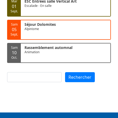
ESC Entrées salle Vertical Art
Mar
01
Escalade - En salle
Sept.
Séjour Dolomites
Sam
05
Alpinisme
Sept.
Rassemblement automnal
Sam
10
Animation
Oct.
Rechercher
Rechercher