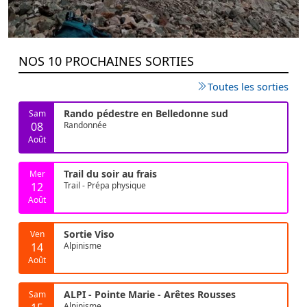
NOS 10 PROCHAINES SORTIES
Toutes les sorties
Rando pédestre en Belledonne sud
Sam
08
Randonnée
Août
Trail du soir au frais
Mer
12
Trail - Prépa physique
Août
Sortie Viso
Ven
14
Alpinisme
Août
ALPI - Pointe Marie - Arêtes Rousses
Sam
Alpinisme