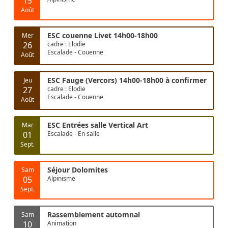
15
Août
ESC couenne Livet 14h00-18h00
Mer
26
cadre : Elodie
Escalade - Couenne
Août
ESC Fauge (Vercors) 14h00-18h00 à confirmer
Jeu
27
cadre : Elodie
Escalade - Couenne
Août
ESC Entrées salle Vertical Art
Mar
01
Escalade - En salle
Sept.
Séjour Dolomites
Sam
05
Alpinisme
Sept.
Rassemblement automnal
Sam
10
Animation