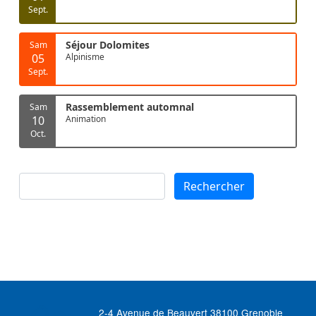
Sept.
Séjour Dolomites
Sam
05
Alpinisme
Sept.
Rassemblement automnal
Sam
10
Animation
Oct.
Rechercher
Rechercher
2-4 Avenue de Beauvert 38100 Grenoble