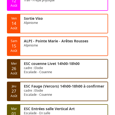
12
Trail - Prépa physique
Août
Sortie Viso
Ven
14
Alpinisme
Août
ALPI - Pointe Marie - Arêtes Rousses
Sam
15
Alpinisme
Août
ESC couenne Livet 14h00-18h00
Mer
26
cadre : Elodie
Escalade - Couenne
Août
ESC Fauge (Vercors) 14h00-18h00 à confirmer
Jeu
27
cadre : Elodie
Escalade - Couenne
Août
ESC Entrées salle Vertical Art
Mar
01
Escalade - En salle