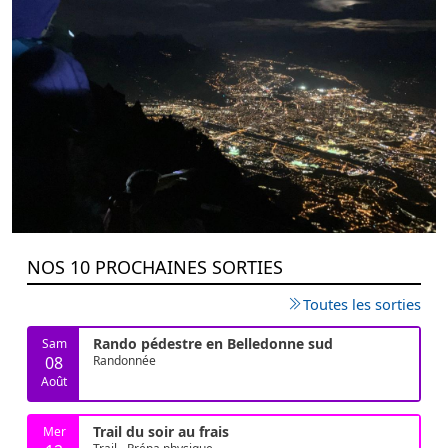
NOS 10 PROCHAINES SORTIES
Toutes les sorties
Rando pédestre en Belledonne sud
Sam
08
Randonnée
Août
Trail du soir au frais
Mer