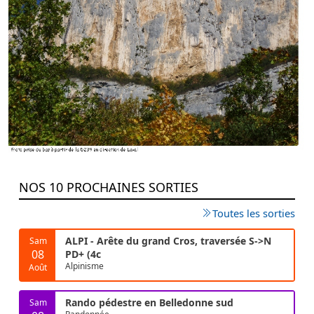
NOS 10 PROCHAINES SORTIES
Toutes les sorties
ALPI - Arête du grand Cros, traversée S->N
Sam
08
PD+ (4c
Alpinisme
Août
Rando pédestre en Belledonne sud
Sam