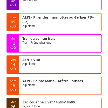
08
Randonnée
Août
ALPI - Pilier des marmottes au Gerbier PD+
Dim
09
(3c)
Alpinisme
Août
Trail du soir au frais
Mer
12
Trail - Prépa physique
Août
Sortie Viso
Ven
14
Alpinisme
Août
ALPI - Pointe Marie - Arêtes Rousses
Sam
15
Alpinisme
Août
ESC couenne Livet 14h00-18h00
Mer
26
cadre : Elodie