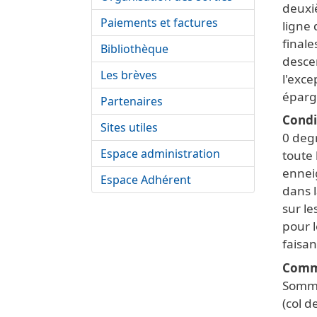
deuxi
Paiements et factures
ligne 
finale
Bibliothèque
desce
Les brèves
l'exc
éparg
Partenaires
Condi
Sites utiles
0 deg
Espace administration
toute 
ennei
Espace Adhérent
dans 
sur l
pour l
faisan
Comm
Somme
(col d