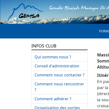
Grenoble Escalade Montagne Ski A
MENU 
FORM
INFOS CLUB
Qui sommes-nous ?
Conseil d'administration
Comment nous contacter ?
Itinér
En par
Comment nous rencontrer
par la
?
(direc
Comment adhérer ?
la so
croisa
Organisation des sorties