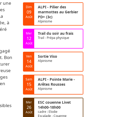
ur une
ALPI - Pilier des
Dim
tes
09
marmottes au Gerbier
La
PD+ (3c)
Août
Alpinisme
ée, à
féré
Trail du soir au frais
Mer
12
Trail - Prépa physique
Août
égagé
Sortie Viso
Ven
t. Bon
14
Alpinisme
turer
Août
reuse
rges
ALPI - Pointe Marie -
Sam
 en
15
Arêtes Rousses
Alpinisme
Août
ESC couenne Livet
Mer
sibles
26
14h00-18h00
cadre : Elodie
Août
Escalade - Couenne