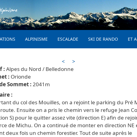
Aller au contenu principal
lpinisme
PRINCIPAL
ATIONS
ALPINISME
ESCALADE
SKI DE RANDO
ET A
<
>
Alpes du Nord / Belledonne
Orionde
2041
aire
tant du col des Mouilles, on a rejoint le parking du Pré 
 route. Ensuite on a pris le chemin vers le refuge Jean Co
tion S) pour le quitter assez vite (direction E) afin de rejo
urce de Michu. On a continué de monter en direction NE
nt deux fois un chemin forestier. Tout de suite après le