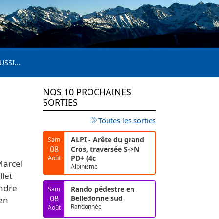
USSI...
NOS 10 PROCHAINES
SORTIES
Toutes les sorties
ALPI - Arête du grand
Sam
08
Cros, traversée S->N
PD+ (4c
Août
Marcel
Alpinisme
llet
indre
Rando pédestre en
Sam
08
Belledonne sud
 en
Randonnée
Août