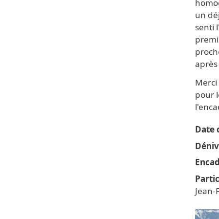
homogè
un dé
senti 
premie
proch
après 
Merci
pour 
l'enca
Date d
Déniv
Encad
Parti
Jean-