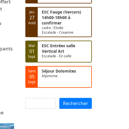
ffert
t
ESC Fauge (Vercors)
Jeu
27
14h00-18h00 à
p
confirmer
Août
cadre : Elodie
e
Escalade - Couenne
ESC Entrées salle
Mar
ipants
01
Vertical Art
Escalade - En salle
Sept.
Séjour Dolomites
Sam
05
Alpinisme
Sept.
Rechercher
Rechercher
ne