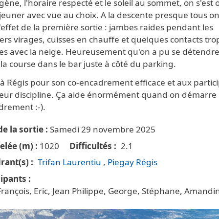
ne, l'horaire respecté et le soleil au sommet, on s'est o
jeuner avec vue au choix. A la descente presque tous on
l'effet de la première sortie : jambes raides pendant les
rs virages, cuisses en chauffe et quelques contacts tro
es avec la neige. Heureusement qu'on a pu se détendr
la course dans le bar juste à côté du parking.
 à Régis pour son co-encadrement efficace et aux partic
leur discipline. Ça aide énormément quand on démarre
drement :-).
e la sortie
Samedi 29 novembre 2025
elée (m)
1020
Difficultés
2.1
rant(s)
Trifan Laurentiu
Piegay Régis
cipants
François, Eric, Jean Philippe, George, Stéphane, Amandi