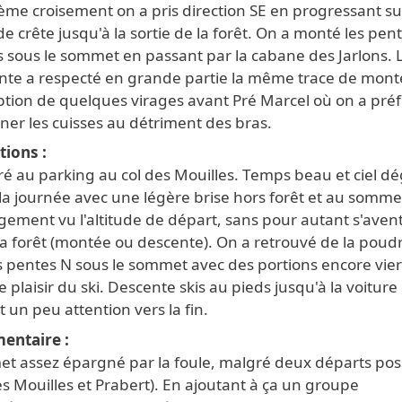
ème croisement on a pris direction SE en progressant s
de crête jusqu'à la sortie de la forêt. On a monté les pen
s sous le sommet en passant par la cabane des Jarlons. 
nte a respecté en grande partie la même trace de mont
eption de quelques virages avant Pré Marcel où on a pré
ner les cuisses au détriment des bras.
tions
ré au parking au col des Mouilles. Temps beau et ciel d
la journée avec une légère brise hors forêt et au somme
gement vu l'altitude de départ, sans pour autant s'aven
la forêt (montée ou descente). On a retrouvé de la poud
es pentes N sous le sommet avec des portions encore vie
e plaisir du ski. Descente skis au pieds jusqu'à la voiture
t un peu attention vers la fin.
entaire
t assez épargné par la foule, malgré deux départs pos
es Mouilles et Prabert). En ajoutant à ça un groupe