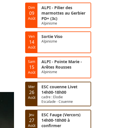
ALPI - Pilier des
Dim
09
marmottes au Gerbier
PD+ (3c)
Août
Alpinisme
Sortie Viso
Ven
14
Alpinisme
Août
ALPI - Pointe Marie -
Sam
15
Arêtes Rousses
Alpinisme
Août
ESC couenne Livet
Mer
26
14h00-18h00
cadre : Elodie
Août
Escalade - Couenne
ESC Fauge (Vercors)
Jeu
27
14h00-18h00 à
confirmer
Août