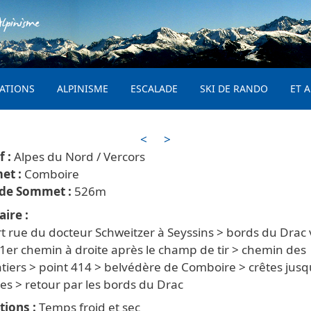
Aller au contenu principal
lpinisme
PRINCIPAL
ATIONS
ALPINISME
ESCALADE
SKI DE RANDO
ET A
<
>
Alpes du Nord / Vercors
Comboire
526
aire
 rue du docteur Schweitzer à Seyssins > bords du Drac 
1er chemin à droite après le champ de tir > chemin des
tiers > point 414 > belvédère de Comboire > crêtes jusq
es > retour par les bords du Drac
tions
Temps froid et sec