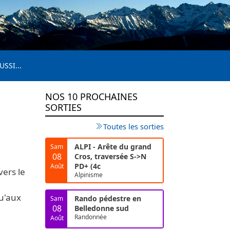
USSI...
NOS 10 PROCHAINES
SORTIES
Toutes les sorties
ALPI - Arête du grand
Sam
08
Cros, traversée S->N
PD+ (4c
Août
vers le
Alpinisme
u'aux
Rando pédestre en
Sam
08
Belledonne sud
Randonnée
Août