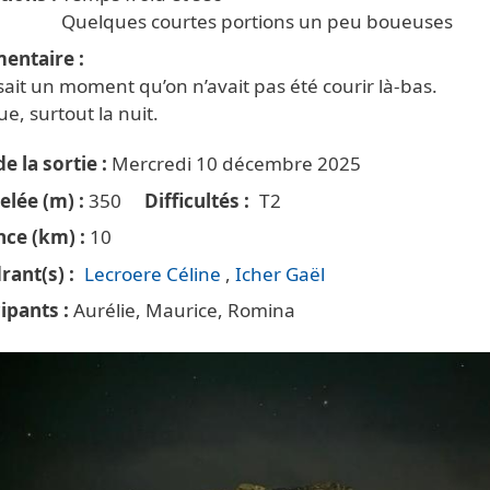
Quelques courtes portions un peu boueuses
entaire
sait un moment qu’on n’avait pas été courir là-bas.
vue, surtout la nuit.
e la sortie
Mercredi 10 décembre 2025
elée (m)
350
Difficultés
T2
nce (km)
10
rant(s)
Lecroere Céline
Icher Gaël
cipants
Aurélie, Maurice, Romina
te principale trail