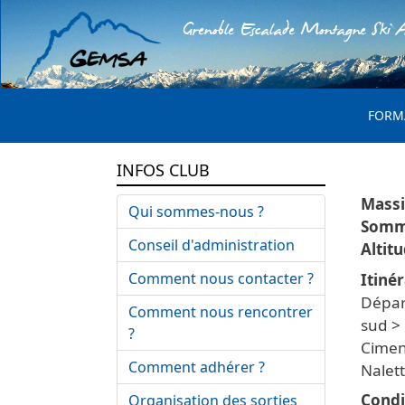
Grenoble Escalade Montagne Ski A
MENU 
FORM
INFOS CLUB
Qui sommes-nous ?
Conseil d'administration
Comment nous contacter ?
Itinér
Départ
Comment nous rencontrer
sud > 
?
Cimen
Comment adhérer ?
Nalett
Condi
Organisation des sorties