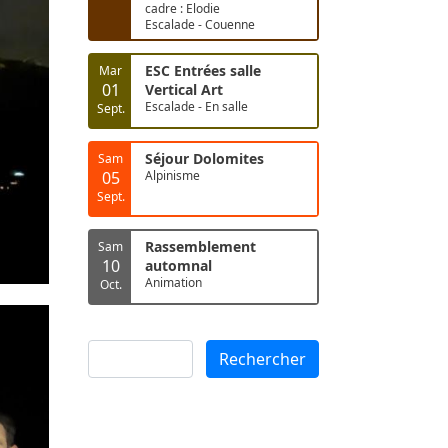
cadre : Elodie
Escalade - Couenne
ESC Entrées salle
Mar
01
Vertical Art
Escalade - En salle
Sept.
Séjour Dolomites
Sam
05
Alpinisme
Sept.
Rassemblement
Sam
10
automnal
Animation
Oct.
Rechercher
Rechercher