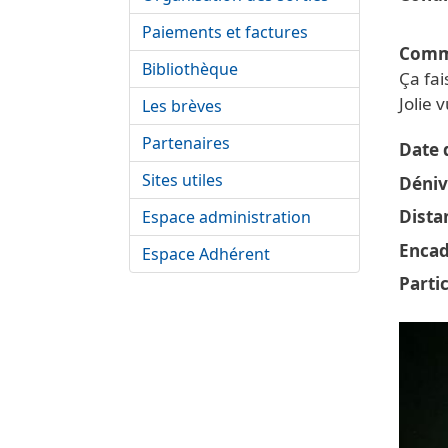
Paiements et factures
Comm
Bibliothèque
Ça fai
Jolie 
Les brèves
Partenaires
Date d
Sites utiles
Déniv
Dista
Espace administration
Encad
Espace Adhérent
Parti
Vignet