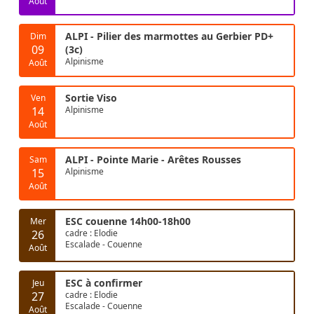
Août
ALPI - Pilier des marmottes au Gerbier PD+
Dim
09
(3c)
Alpinisme
Août
Sortie Viso
Ven
14
Alpinisme
Août
ALPI - Pointe Marie - Arêtes Rousses
Sam
15
Alpinisme
Août
ESC couenne 14h00-18h00
Mer
26
cadre : Elodie
Escalade - Couenne
Août
ESC à confirmer
Jeu
27
cadre : Elodie
Escalade - Couenne
Août