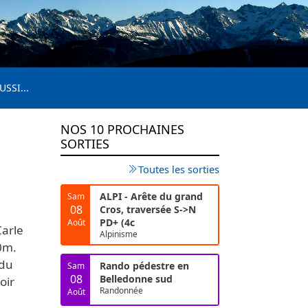
USSI...
NOS 10 PROCHAINES
SORTIES
Toutes les sorties
ALPI - Arête du grand
Sam
08
Cros, traversée S->N
PD+ (4c
Août
Carle
Alpinisme
0m.
 du
Rando pédestre en
Sam
08
Belledonne sud
oir
Randonnée
Août