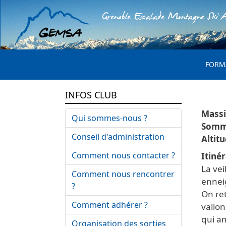
Grenoble Escalade Montagne Ski A
MENU 
FORM
INFOS CLUB
Qui sommes-nous ?
Conseil d'administration
Comment nous contacter ?
Itinér
La ve
Comment nous rencontrer
enneig
?
On ret
Comment adhérer ?
vallon
qui a
Organisation des sorties