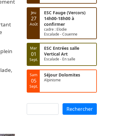
alement
ESC Fauge (Vercors)
Jeu
27
14h00-18h00 à
rtant
confirmer
Août
cadre : Elodie
e
Escalade - Couenne
ESC Entrées salle
Mar
plein
01
Vertical Art
Escalade - En salle
Sept.
alade,
Séjour Dolomites
Sam
05
Alpinisme
Sept.
Rechercher
Rechercher