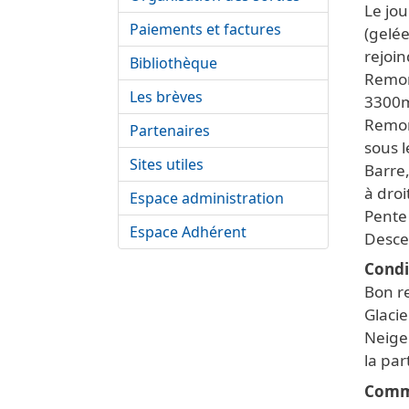
Le jou
Paiements et factures
(gelée
rejoin
Bibliothèque
Remont
Les brèves
3300
Remon
Partenaires
sous l
Sites utiles
Barre,
à droi
Espace administration
Pente 
Espace Adhérent
Desce
Condi
Bon re
Glaci
Neige
la par
Comm