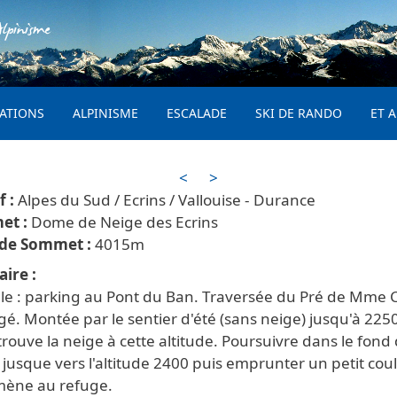
Aller au contenu principal
lpinisme
PRINCIPAL
ATIONS
ALPINISME
ESCALADE
SKI DE RANDO
ET A
<
>
Alpes du Sud / Ecrins / Vallouise - Durance
Dome de Neige des Ecrins
4015
aire
ille : parking au Pont du Ban. Traversée du Pré de Mme 
é. Montée par le sentier d'été (sans neige) jusqu'à 225
rouve la neige à cette altitude. Poursuivre dans le fond
 jusque vers l'altitude 2400 puis emprunter un petit coul
mène au refuge.