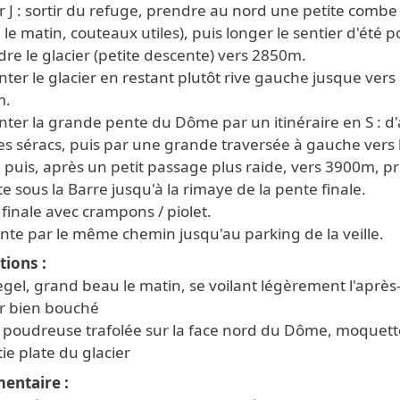
r J : sortir du refuge, prendre au nord une petite combe
 le matin, couteaux utiles), puis longer le sentier d'été 
dre le glacier (petite descente) vers 2850m.
er le glacier en restant plutôt rive gauche jusque vers
m.
ter la grande pente du Dôme par un itinéraire en S : d
es séracs, puis par une grande traversée à gauche vers 
 puis, après un petit passage plus raide, vers 3900m, p
te sous la Barre jusqu'à la rimaye de la pente finale.
finale avec crampons / piolet.
nte par le même chemin jusqu'au parking de la veille.
tions
gel, grand beau le matin, se voilant légèrement l'après
er bien bouché
 poudreuse trafolée sur la face nord du Dôme, moquett
tie plate du glacier
entaire