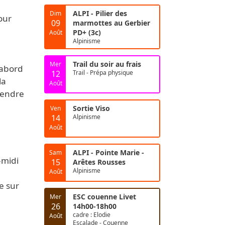
ALPI - Pilier des
Dim
pour
09
marmottes au Gerbier
PD+ (3c)
Août
Alpinisme
Trail du soir au frais
Mer
'abord
12
Trail - Prépa physique
la
Août
rendre
Sortie Viso
Ven
14
Alpinisme
Août
ALPI - Pointe Marie -
Sam
-midi
15
Arêtes Rousses
Alpinisme
Août
e sur
ESC couenne Livet
Mer
26
14h00-18h00
cadre : Elodie
Août
Escalade - Couenne