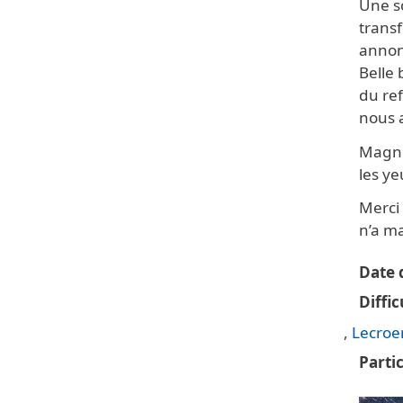
Une so
trans
annon
Belle
du ref
nous a
Magni
les y
Merci 
n’a m
Date d
Diffic
Lecroe
Parti