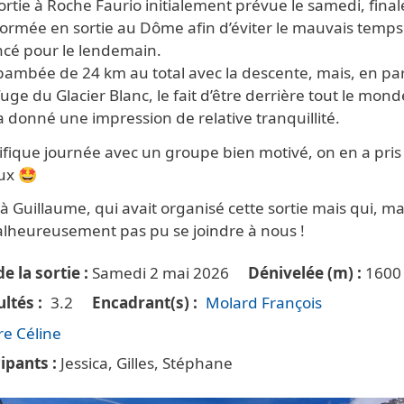
rtie à Roche Faurio initialement prévue le samedi, fin
formée en sortie au Dôme afin d’éviter le mauvais temps
cé pour le lendemain.
 bambée de 24 km au total avec la descente, mais, en pa
uge du Glacier Blanc, le fait d’être derrière tout le mond
 donné une impression de relative tranquillité.
fique journée avec un groupe bien motivé, on en a pris 
eux 🤩
à Guillaume, qui avait organisé cette sortie mais qui, m
alheureusement pas pu se joindre à nous !
e la sortie
Samedi 2 mai 2026
Dénivelée (m)
1600
ultés
3.2
Encadrant(s)
Molard François
re Céline
cipants
Jessica, Gilles, Stéphane