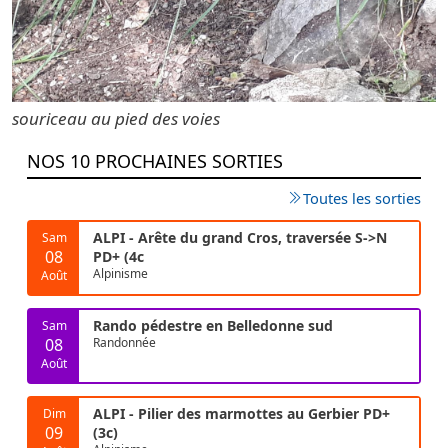
souriceau au pied des voies
NOS 10 PROCHAINES SORTIES
Toutes les sorties
ALPI - Arête du grand Cros, traversée S->N
Sam
08
PD+ (4c
Alpinisme
Août
Rando pédestre en Belledonne sud
Sam
08
Randonnée
Août
ALPI - Pilier des marmottes au Gerbier PD+
Dim
09
(3c)