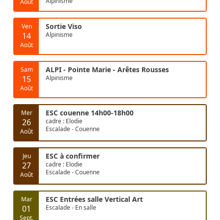
Alpinisme
Août
Sortie Viso
Ven
14
Alpinisme
Août
ALPI - Pointe Marie - Arêtes Rousses
Sam
15
Alpinisme
Août
ESC couenne 14h00-18h00
Mer
26
cadre : Elodie
Escalade - Couenne
Août
ESC à confirmer
Jeu
27
cadre : Elodie
Escalade - Couenne
Août
ESC Entrées salle Vertical Art
Mar
01
Escalade - En salle
Sept.