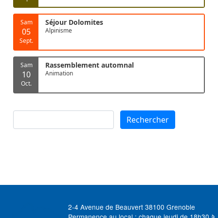
Séjour Dolomites
Sam
05
Alpinisme
Sept.
Rassemblement automnal
Sam
10
Animation
Oct.
Rechercher
Rechercher
2-4 Avenue de Beauvert 38100 Grenoble
Permanence au local : chaque jeudi de 18h30 à