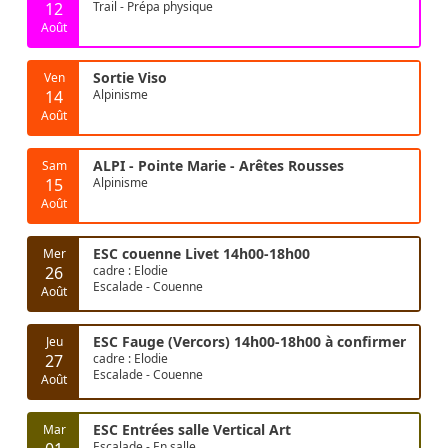
12
Trail - Prépa physique
Août
Sortie Viso
Ven
14
Alpinisme
Août
ALPI - Pointe Marie - Arêtes Rousses
Sam
15
Alpinisme
Août
ESC couenne Livet 14h00-18h00
Mer
26
cadre : Elodie
Escalade - Couenne
Août
ESC Fauge (Vercors) 14h00-18h00 à confirmer
Jeu
27
cadre : Elodie
Escalade - Couenne
Août
ESC Entrées salle Vertical Art
Mar
Escalade - En salle