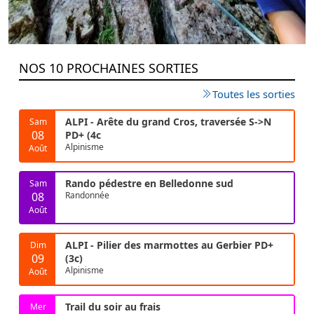
NOS 10 PROCHAINES SORTIES
Toutes les sorties
ALPI - Arête du grand Cros, traversée S->N
Sam
08
PD+ (4c
Alpinisme
Août
Rando pédestre en Belledonne sud
Sam
08
Randonnée
Août
ALPI - Pilier des marmottes au Gerbier PD+
Dim
09
(3c)
Alpinisme
Août
Trail du soir au frais
Mer