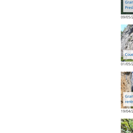
Gran
Pres
09/05/
Coue
01/05/
Gran
rent
19/04/