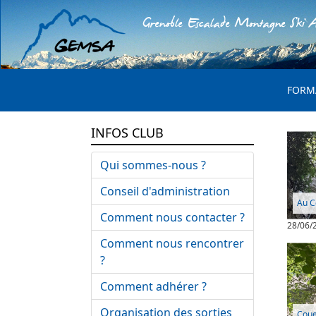
Grenoble Escalade Montagne Ski A
MENU 
FORM
INFOS CLUB
Qui sommes-nous ?
Conseil d'administration
Au C
Comment nous contacter ?
28/06/
Comment nous rencontrer
?
Comment adhérer ?
Organisation des sorties
Coue