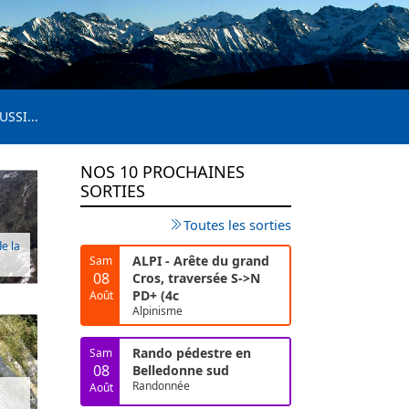
USSI...
NOS 10 PROCHAINES
SORTIES
Toutes les sorties
e la
ALPI - Arête du grand
Sam
08
Cros, traversée S->N
PD+ (4c
Août
Alpinisme
Rando pédestre en
Sam
08
Belledonne sud
Randonnée
Août