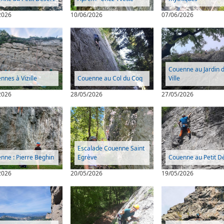
2026
10/06/2026
07/06/2026
Couenne au Jardin 
nnes à Vizille
Couenne au Col du Coq
Ville
2026
28/05/2026
27/05/2026
Escalade Couenne Saint
nne : Pierre Beghin
Egrève
Couenne au Petit D
2026
20/05/2026
19/05/2026