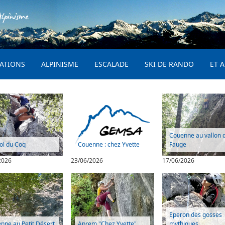
Aller au contenu principal
lpinisme
PRINCIPAL
ATIONS
ALPINISME
ESCALADE
SKI DE RANDO
ET A
Couenne au vallon d
ol du Coq
Couenne : chez Yvette
Fauge
2026
23/06/2026
17/06/2026
Eperon des gosses
nne au Petit Désert
Aprem "Chez Yvette"
mythiques