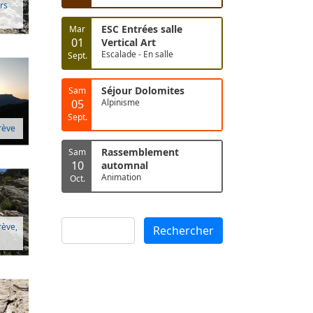
rs
ESC Entrées salle
Mar
01
Vertical Art
Escalade - En salle
Sept.
Séjour Dolomites
Sam
05
Alpinisme
Sept.
rève
Rassemblement
Sam
10
automnal
Animation
Oct.
Rechercher
rève,
Rechercher