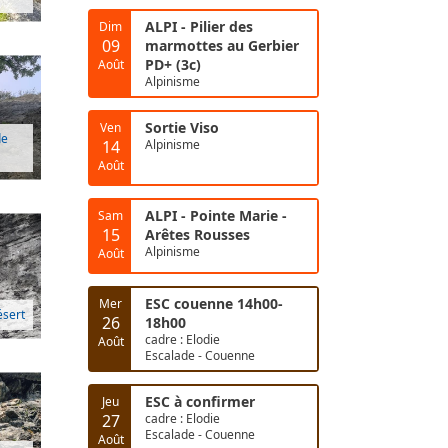
ALPI - Pilier des
Dim
09
marmottes au Gerbier
PD+ (3c)
Août
Alpinisme
Sortie Viso
Ven
de
14
Alpinisme
Août
ALPI - Pointe Marie -
Sam
15
Arêtes Rousses
Alpinisme
Août
ESC couenne 14h00-
Mer
ésert
26
18h00
cadre : Elodie
Août
Escalade - Couenne
ESC à confirmer
Jeu
27
cadre : Elodie
Escalade - Couenne
Août