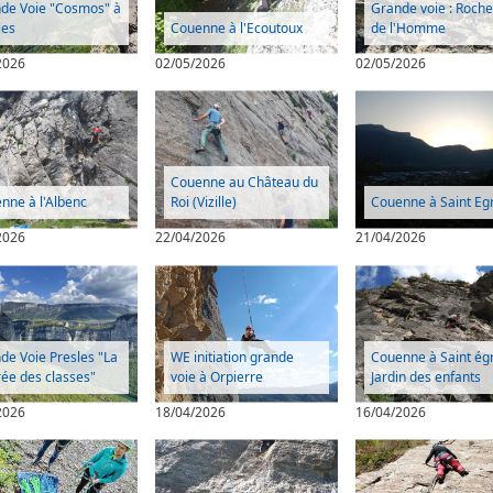
de Voie "Cosmos" à
Grande voie : Roche
les
Couenne à l'Ecoutoux
de l'Homme
2026
02/05/2026
02/05/2026
Couenne au Château du
nne à l'Albenc
Roi (Vizille)
Couenne à Saint Eg
2026
22/04/2026
21/04/2026
de Voie Presles "La
WE initiation grande
Couenne à Saint ég
rée des classes"
voie à Orpierre
Jardin des enfants
2026
18/04/2026
16/04/2026