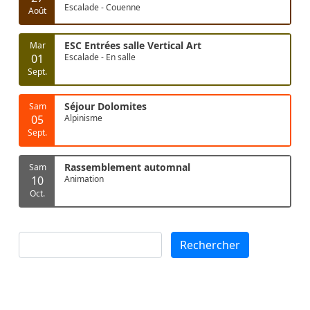
Escalade - Couenne
Août
ESC Entrées salle Vertical Art
Mar
01
Escalade - En salle
Sept.
Séjour Dolomites
Sam
05
Alpinisme
Sept.
Rassemblement automnal
Sam
10
Animation
Oct.
Rechercher
Rechercher