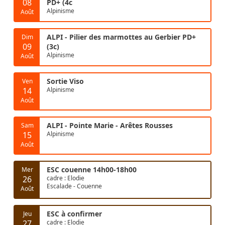
08
PD+ (4c
Alpinisme
Août
ALPI - Pilier des marmottes au Gerbier PD+
Dim
09
(3c)
Alpinisme
Août
Sortie Viso
Ven
14
Alpinisme
Août
ALPI - Pointe Marie - Arêtes Rousses
Sam
15
Alpinisme
Août
ESC couenne 14h00-18h00
Mer
26
cadre : Elodie
Escalade - Couenne
Août
ESC à confirmer
Jeu
27
cadre : Elodie