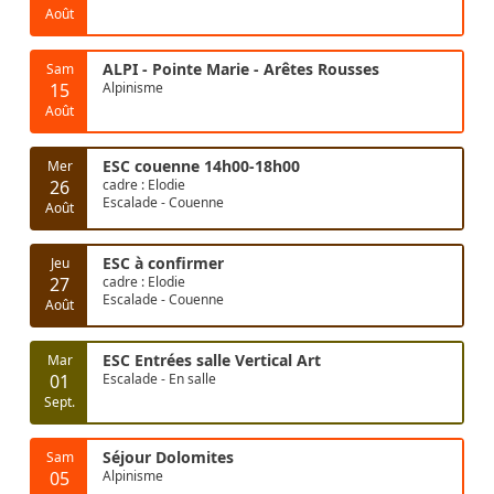
Août
ALPI - Pointe Marie - Arêtes Rousses
Sam
15
Alpinisme
Août
ESC couenne 14h00-18h00
Mer
26
cadre : Elodie
Escalade - Couenne
Août
ESC à confirmer
Jeu
27
cadre : Elodie
Escalade - Couenne
Août
ESC Entrées salle Vertical Art
Mar
01
Escalade - En salle
Sept.
Séjour Dolomites
Sam
05
Alpinisme