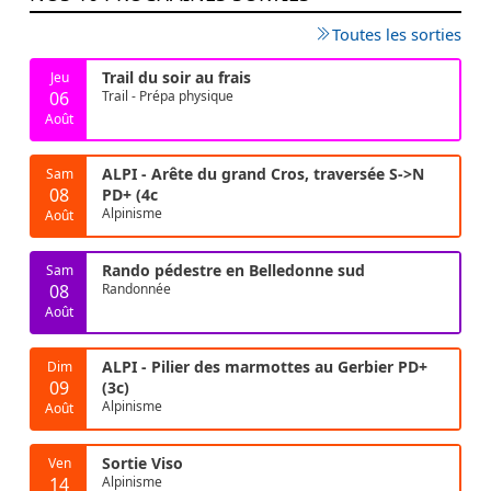
Toutes les sorties
Trail du soir au frais
Jeu
06
Trail - Prépa physique
Août
ALPI - Arête du grand Cros, traversée S->N
Sam
08
PD+ (4c
Alpinisme
Août
Rando pédestre en Belledonne sud
Sam
08
Randonnée
Août
ALPI - Pilier des marmottes au Gerbier PD+
Dim
09
(3c)
Alpinisme
Août
Sortie Viso
Ven
14
Alpinisme