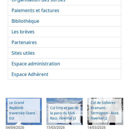
Paiements et factures
Bibliothèque
Les brèves
Partenaires
Sites utiles
Espace administration
Espace Adhérent
Le Grand
Col de Sollières
Replomb
Col Emy et pas de
Bramans -
traversée Ouest -
la paroi du Midi -
Termignon - Rass.
Est
Rass. hivernal J3
hivernal J2
04/04/2026
15/03/2026
14/03/2026