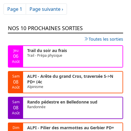
Pagination
Page suivante
Page 1
Page suivante ›
NOS 10 PROCHAINES SORTIES
Toutes les sorties
Trail du soir au frais
Jeu
06
Trail - Prépa physique
Août
ALPI - Arête du grand Cros, traversée S->N
Sam
08
PD+ (4c
Alpinisme
Août
Rando pédestre en Belledonne sud
Sam
08
Randonnée
Août
ALPI - Pilier des marmottes au Gerbier PD+
Dim