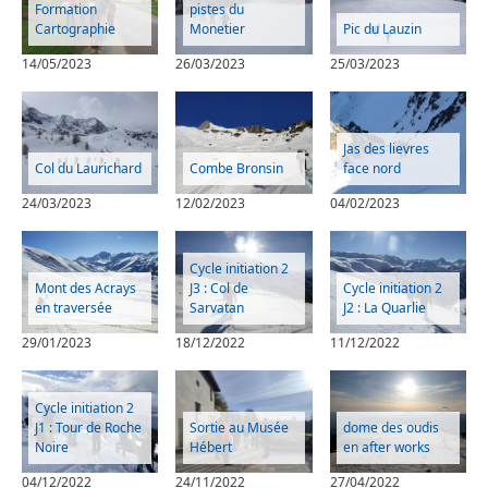
Formation
pistes du
Cartographie
Monetier
Pic du Lauzin
14/05/2023
26/03/2023
25/03/2023
Jas des lievres
Col du Laurichard
Combe Bronsin
face nord
24/03/2023
12/02/2023
04/02/2023
Cycle initiation 2
Mont des Acrays
J3 : Col de
Cycle initiation 2
en traversée
Sarvatan
J2 : La Quarlie
29/01/2023
18/12/2022
11/12/2022
Cycle initiation 2
J1 : Tour de Roche
Sortie au Musée
dome des oudis
Noire
Hébert
en after works
04/12/2022
24/11/2022
27/04/2022