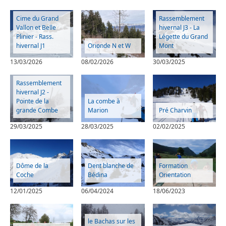
Cime du Grand
Rassemblement
Vallon et Belle
hivernal J3 - La
Plinier - Rass.
Légette du Grand
hivernal J1
Orionde N et W
Mont
13/03/2026
08/02/2026
30/03/2025
Rassemblement
hivernal J2 -
Pointe de la
La combe à
grande Combe
Marion
Pré Charvin
29/03/2025
28/03/2025
02/02/2025
Dôme de la
Dent blanche de
Formation
Coche
Bédina
Orientation
12/01/2025
06/04/2024
18/06/2023
le Bachas sur les