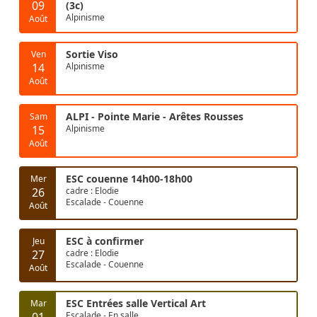
09
(3c)
Alpinisme
Août
Sortie Viso
Ven
14
Alpinisme
Août
ALPI - Pointe Marie - Arêtes Rousses
Sam
15
Alpinisme
Août
ESC couenne 14h00-18h00
Mer
26
cadre : Elodie
Escalade - Couenne
Août
ESC à confirmer
Jeu
27
cadre : Elodie
Escalade - Couenne
Août
ESC Entrées salle Vertical Art
Mar
01
Escalade - En salle