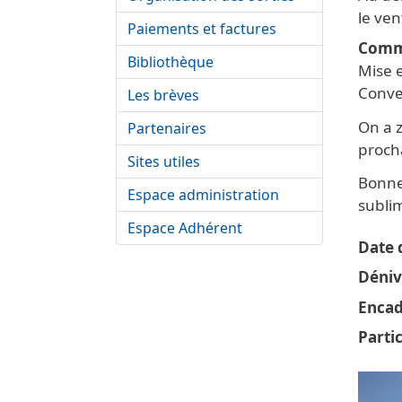
le ven
Paiements et factures
Comm
Bibliothèque
Mise e
Conver
Les brèves
On a z
Partenaires
proch
Sites utiles
Bonne
Espace administration
subli
Espace Adhérent
Date d
Déniv
Encad
Parti