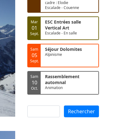
cadre : Elodie
Escalade - Couenne
ESC Entrées salle
Mar
01
Vertical Art
Escalade - En salle
Sept.
Séjour Dolomites
Sam
05
Alpinisme
Sept.
Rassemblement
Sam
10
automnal
Animation
Oct.
Rechercher
Rechercher