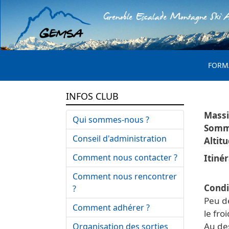
Grenoble Escalade Montagne Ski A
MENU 
FORM
INFOS CLUB
Qui sommes-nous ?
Conseil d'administration
Comment nous contacter ?
Itinér
Comment nous rencontrer
Condi
?
Peu d
Comment adhérer ?
le froi
Au de
Organisation des sorties