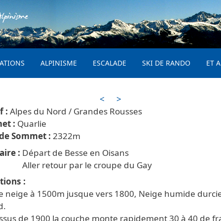
Aller au contenu principal
lpinisme
PRINCIPAL
ATIONS
ALPINISME
ESCALADE
SKI DE RANDO
ET A
<
>
Alpes du Nord / Grandes Rousses
Quarlie
2322
aire
Départ de Besse en Oisans
Aller retour par le croupe du Gay
tions
e neige à 1500m jusque vers 1800, Neige humide durci
d.
ssus de 1900 la couche monte rapidement 30 à 40 de fr