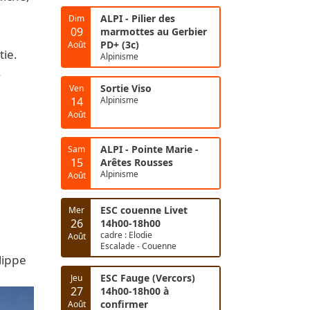
ALPI - Pilier des
Dim
09
marmottes au Gerbier
PD+ (3c)
Août
tie.
Alpinisme
.
Sortie Viso
Ven
14
Alpinisme
Août
ALPI - Pointe Marie -
Sam
15
Arêtes Rousses
Alpinisme
Août
ESC couenne Livet
Mer
26
14h00-18h00
cadre : Elodie
Août
Escalade - Couenne
lippe
ESC Fauge (Vercors)
Jeu
27
14h00-18h00 à
confirmer
Août