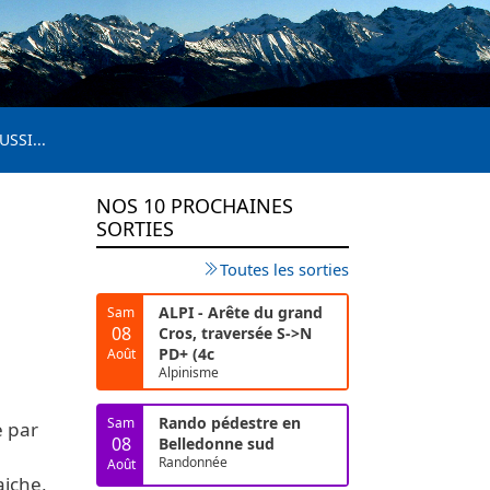
USSI...
NOS 10 PROCHAINES
SORTIES
Toutes les sorties
ALPI - Arête du grand
Sam
08
Cros, traversée S->N
PD+ (4c
Août
Alpinisme
Rando pédestre en
Sam
e par
08
Belledonne sud
Randonnée
Août
aiche,