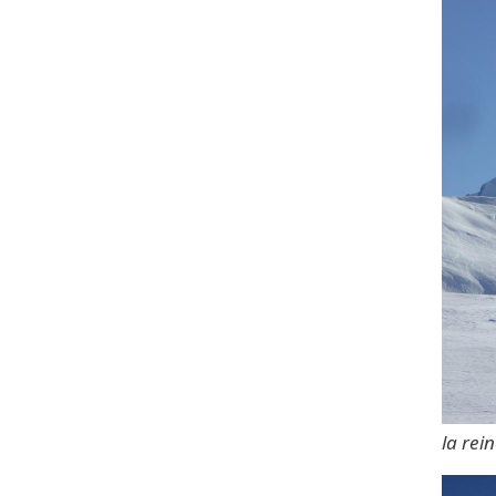
la rei