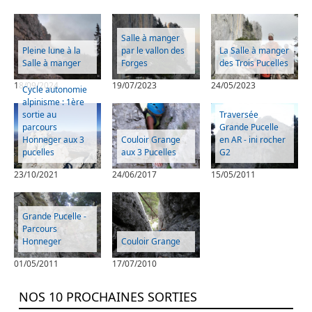
Salle à manger
Pleine lune à la
par le vallon des
La Salle à manger
Salle à manger
Forges
des Trois Pucelles
18/09/2024
19/07/2023
24/05/2023
Cycle autonomie
alpinisme : 1ère
sortie au
Traversée
parcours
Grande Pucelle
Honneger aux 3
Couloir Grange
en AR - ini rocher
pucelles
aux 3 Pucelles
G2
23/10/2021
24/06/2017
15/05/2011
Grande Pucelle -
Parcours
Honneger
Couloir Grange
01/05/2011
17/07/2010
NOS 10 PROCHAINES SORTIES