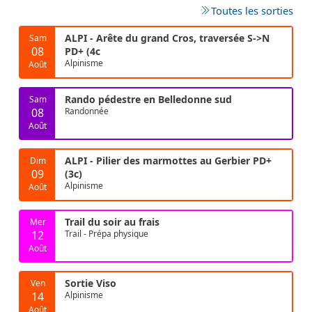
Toutes les sorties
ALPI - Arête du grand Cros, traversée S->N
Sam
08
PD+ (4c
Alpinisme
Août
Rando pédestre en Belledonne sud
Sam
08
Randonnée
Août
ALPI - Pilier des marmottes au Gerbier PD+
Dim
09
(3c)
Alpinisme
Août
Trail du soir au frais
Mer
12
Trail - Prépa physique
Août
Sortie Viso
Ven
14
Alpinisme
Août