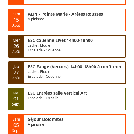
ALPI - Pointe Marie - Arêtes Rousses
Sam
15
Alpinisme
Août
ESC couenne Livet 14h00-18h00
Mer
26
cadre : Elodie
Escalade - Couenne
Août
ESC Fauge (Vercors) 14h00-18h00 à confirmer
Jeu
27
cadre : Elodie
Escalade - Couenne
Août
ESC Entrées salle Vertical Art
Mar
01
Escalade - En salle
Sept.
Séjour Dolomites
Sam
05
Alpinisme
Sept.