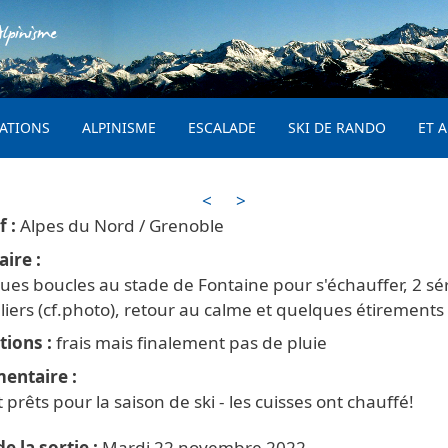
Aller au contenu principal
lpinisme
PRINCIPAL
ATIONS
ALPINISME
ESCALADE
SKI DE RANDO
ET A
<
>
Alpes du Nord / Grenoble
aire
es boucles au stade de Fontaine pour s'échauffer, 2 sé
liers (cf.photo), retour au calme et quelques étirements
tions
frais mais finalement pas de pluie
entaire
 prêts pour la saison de ski - les cuisses ont chauffé!
e la sortie
Mardi 22 novembre 2022