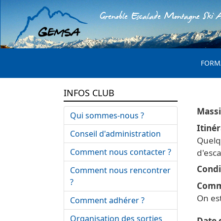
Grenoble Escalade Montagne Ski A
MENU 
FORM
INFOS CLUB
Qui sommes-nous ?
Itinér
Conseil d'administration
Quelqu
Comment nous contacter ?
d'esca
Condi
Comment nous rencontrer
?
Comm
On est
Comment adhérer ?
Organisation des sorties
Date d