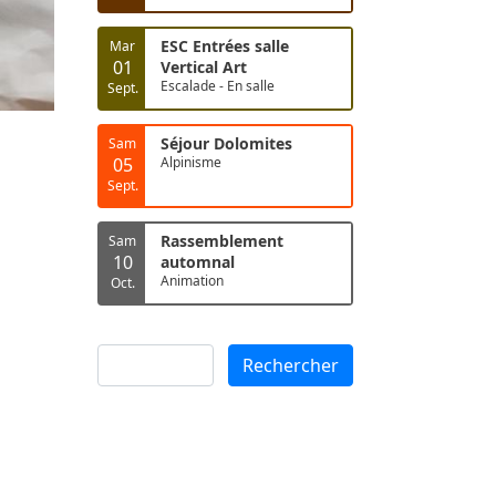
ESC Entrées salle
Mar
01
Vertical Art
Escalade - En salle
Sept.
Séjour Dolomites
Sam
05
Alpinisme
Sept.
Rassemblement
Sam
10
automnal
Animation
Oct.
Rechercher
Rechercher