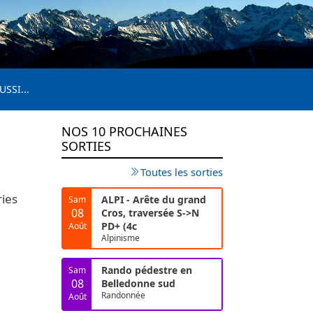
USSI...
NOS 10 PROCHAINES
SORTIES
Toutes les sorties
ries
ALPI - Arête du grand
Sam
08
Cros, traversée S->N
PD+ (4c
Août
Alpinisme
Rando pédestre en
Sam
08
Belledonne sud
Randonnée
Août