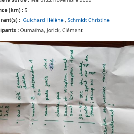
nce (km)
5
rant(s)
Guichard Hélène
Schmidt Christine
cipants
Oumaïma, Jorick, Clément
te principale trail