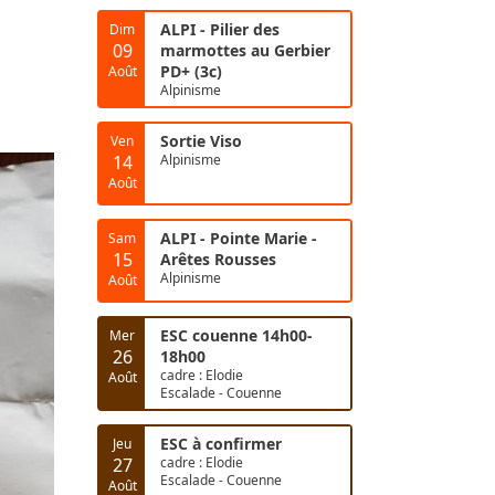
ALPI - Pilier des
Dim
09
marmottes au Gerbier
PD+ (3c)
Août
Alpinisme
Sortie Viso
Ven
14
Alpinisme
Août
ALPI - Pointe Marie -
Sam
15
Arêtes Rousses
Alpinisme
Août
ESC couenne 14h00-
Mer
26
18h00
cadre : Elodie
Août
Escalade - Couenne
ESC à confirmer
Jeu
27
cadre : Elodie
Escalade - Couenne
Août