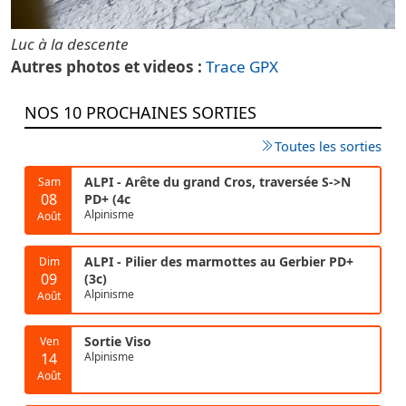
Luc à la descente
Autres photos et videos
Trace GPX
NOS 10 PROCHAINES SORTIES
Toutes les sorties
ALPI - Arête du grand Cros, traversée S->N
Sam
08
PD+ (4c
Alpinisme
Août
ALPI - Pilier des marmottes au Gerbier PD+
Dim
09
(3c)
Alpinisme
Août
Sortie Viso
Ven
14
Alpinisme
Août