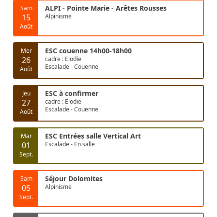
ALPI - Pointe Marie - Arêtes Rousses
Sam
15
Alpinisme
Août
ESC couenne 14h00-18h00
Mer
26
cadre : Elodie
Escalade - Couenne
Août
ESC à confirmer
Jeu
27
cadre : Elodie
Escalade - Couenne
Août
ESC Entrées salle Vertical Art
Mar
01
Escalade - En salle
Sept.
Séjour Dolomites
Sam
05
Alpinisme
Sept.