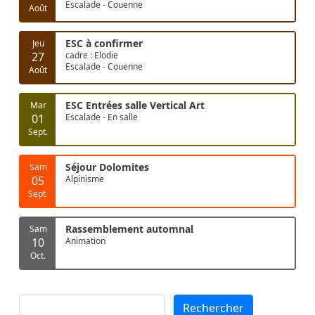
Escalade - Couenne
Août
ESC à confirmer
Jeu
27
cadre : Elodie
Escalade - Couenne
Août
ESC Entrées salle Vertical Art
Mar
01
Escalade - En salle
Sept.
Séjour Dolomites
Sam
05
Alpinisme
Sept.
Rassemblement automnal
Sam
10
Animation
Oct.
Rechercher
Rechercher