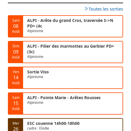
Toutes les sorties
ALPI - Arête du grand Cros, traversée S->N
Sam
08
PD+ (4c
Alpinisme
Août
ALPI - Pilier des marmottes au Gerbier PD+
Dim
09
(3c)
Alpinisme
Août
Sortie Viso
Ven
14
Alpinisme
Août
ALPI - Pointe Marie - Arêtes Rousses
Sam
15
Alpinisme
Août
ESC couenne 14h00-18h00
Mer
26
cadre : Elodie