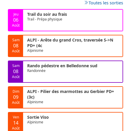
Toutes les sorties
Trail du soir au frais
Jeu
06
Trail - Prépa physique
Août
ALPI - Arête du grand Cros, traversée S->N
Sam
08
PD+ (4c
Alpinisme
Août
Rando pédestre en Belledonne sud
Sam
08
Randonnée
Août
ALPI - Pilier des marmottes au Gerbier PD+
Dim
09
(3c)
Alpinisme
Août
Sortie Viso
Ven
14
Alpinisme
Août