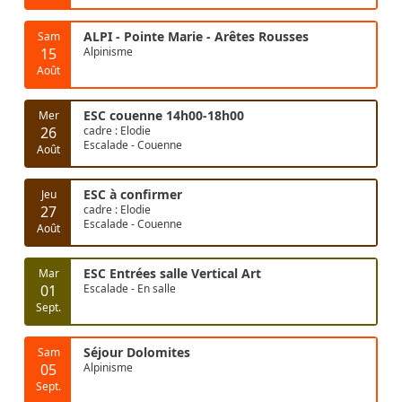
ALPI - Pointe Marie - Arêtes Rousses
Sam
15
Alpinisme
Août
ESC couenne 14h00-18h00
Mer
26
cadre : Elodie
Escalade - Couenne
Août
ESC à confirmer
Jeu
27
cadre : Elodie
Escalade - Couenne
Août
ESC Entrées salle Vertical Art
Mar
01
Escalade - En salle
Sept.
Séjour Dolomites
Sam
05
Alpinisme
Sept.