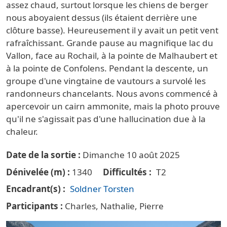
assez
chaud
,
surtout
lorsque
les
chiens
de
berger
nous
aboyaient
dessus (ils étaient derrière une
clôture basse)
.
Heureusement il y avait un petit vent
rafraîchissant.
Grande
pause
au
magnifique
lac
du
Vallon
,
face
au
Rochail
,
à
la
pointe
de
Malhaubert
et
à
la
pointe
de
Confolens
.
Pendant
la
descente
,
un
groupe
d'une
vingtaine
de
vautours
a
survolé
les
randonneurs
chancelants
.
Nous avons commencé à
apercevoir un cairn ammonite, mais la photo prouve
qu'il ne s'agissait pas d'une hallucination due à la
chaleur.
Date de la sortie
Dimanche 10 août 2025
Dénivelée (m)
1340
Difficultés
T2
Encadrant(s)
Soldner Torsten
Participants
Charles, Nathalie, Pierre