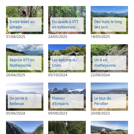
Treize bises au
Escapade à VTT
Des huits le long
paradis
en Valbonnais
des lacs
31/08/2025
24/05/2025
18/05/2025
Reprise VTT en
Les balcons du
Un 8 en
Matheysinne
Coiro
matheysinne
26/04/2025
05/10/2024
22/09/2024
De Jarrie à
Plateau
Le tour du
Bellevue
d'Emparis
Pérollier
05/06/2024
09/09/2023
20/08/2023