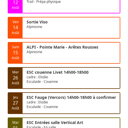
12
Trail - Prépa physique
Août
Sortie Viso
Ven
14
Alpinisme
Août
ALPI - Pointe Marie - Arêtes Rousses
Sam
15
Alpinisme
Août
ESC couenne Livet 14h00-18h00
Mer
26
cadre : Elodie
Escalade - Couenne
Août
ESC Fauge (Vercors) 14h00-18h00 à confirmer
Jeu
27
cadre : Elodie
Escalade - Couenne
Août
ESC Entrées salle Vertical Art
Mar
01
Escalade - En salle