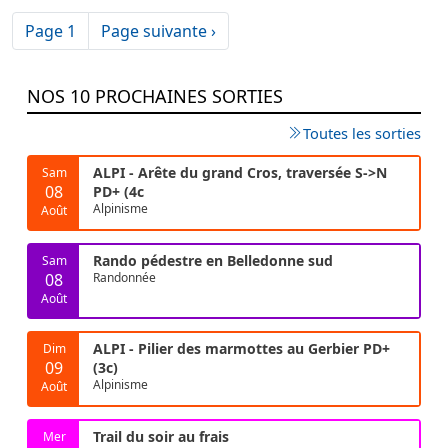
Pagination
Page suivante
Page 1
Page suivante ›
NOS 10 PROCHAINES SORTIES
Toutes les sorties
ALPI - Arête du grand Cros, traversée S->N
Sam
08
PD+ (4c
Alpinisme
Août
Rando pédestre en Belledonne sud
Sam
08
Randonnée
Août
ALPI - Pilier des marmottes au Gerbier PD+
Dim
09
(3c)
Alpinisme
Août
Trail du soir au frais
Mer