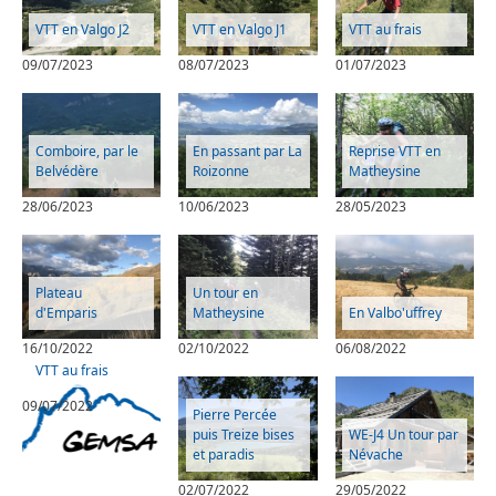
VTT en Valgo J2
VTT en Valgo J1
VTT au frais
09/07/2023
08/07/2023
01/07/2023
Comboire, par le
En passant par La
Reprise VTT en
Belvédère
Roizonne
Matheysine
28/06/2023
10/06/2023
28/05/2023
Plateau
Un tour en
d'Emparis
Matheysine
En Valbo'uffrey
16/10/2022
02/10/2022
06/08/2022
VTT au frais
09/07/2022
Pierre Percée
puis Treize bises
WE-J4 Un tour par
et paradis
Névache
02/07/2022
29/05/2022